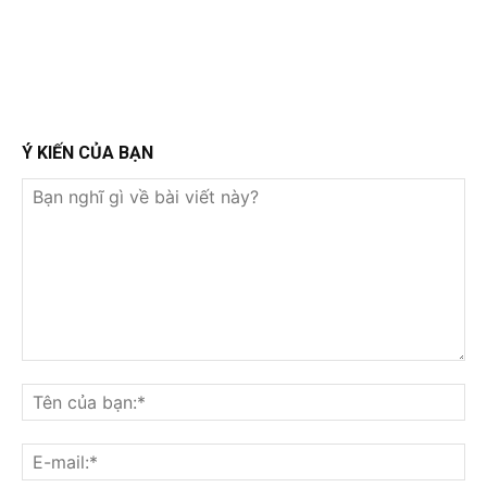
Ý KIẾN CỦA BẠN
Bạn
nghĩ
Tê
gì
củ
về
bạ
E-
bài
mai
viết