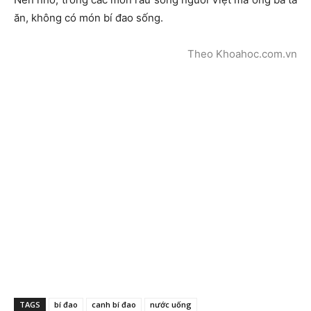
ăn, không có món bí đao sống.
Theo Khoahoc.com.vn
TAGS
bí đao
canh bí đao
nước uống