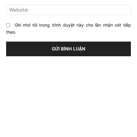
này?
Web
Ghi nhớ tôi trong trình duyệt này cho lần nhận xét tiếp
theo.