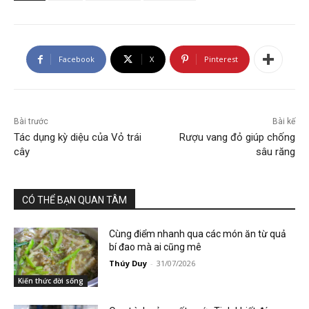
Facebook
X
Pinterest
Bài trước
Bài kế
Tác dụng kỳ diệu của Vỏ trái
Rượu vang đỏ giúp chống
cây
sâu răng
CÓ THỂ BẠN QUAN TÂM
Cùng điểm nhanh qua các món ăn từ quả
bí đao mà ai cũng mê
Thúy Duy
-
31/07/2026
Kiến thức đời sống