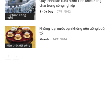
Quy trình sản xuất nước Tinh khiết đóng
chai trong công nghiệp
Thúy Duy
-
07/11/2022
Quy trình Công
nghệ
Những loại nước bạn không nên uống buổi
tối
Khanh
-
14/11/2014
Kiến thức đời sống