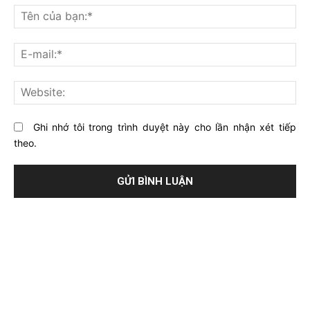
nghĩ
Tê
gì
củ
về
bạ
E-
bài
mai
viết
này?
Web
Ghi nhớ tôi trong trình duyệt này cho lần nhận xét tiếp
theo.