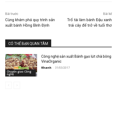
Bài trước
Bài kế
Cùng khám phá quy trình sản
Trổ tài làm bánh Đậu xanh
xuất bánh Hồng Bình Định
trái cây để trở về tuổi thơ
CÓ THỂ BẠN QUAN TÂM
Công nghệ sản xuất Bánh gạo lứt chà bông
VinaOrganic
Khanh
-
31/03/2017
Chuyển giao Công
nghệ