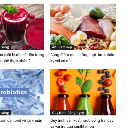
i sống
Ăn - Làm đẹp
n xuất Nước củ dền trong
Cùng điểm qua những loại thực phẩm
 nghệ thực phẩm?
kỵ với củ dền
i sống
Quy trình Công nghệ
ạn cần biết về lợi khuẩn
Quy trình sản xuất nước uống trái cây
và vai trò của sunlfite hóa