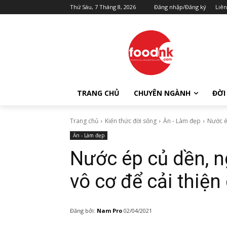
Thứ Sáu, 7 Tháng 8, 2026
Đăng nhập/Đăng ký
Liên
TRANG CHỦ
CHUYÊN NGÀNH
ĐỜI
Trang chủ
Kiến thức đời sống
Ăn - Làm đẹp
Nước é
Ăn - Làm đẹp
Nước ép củ dền, n
vô cơ để cải thiện
Đăng bởi:
Nam Pro
02/04/2021