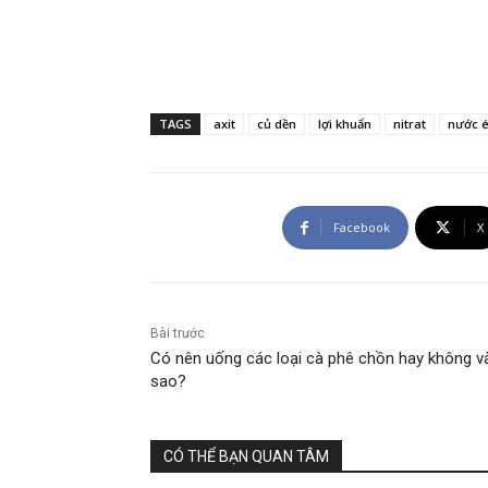
TAGS
axit
củ dền
lợi khuẩn
nitrat
nước 
Facebook
X
Bài trước
Có nên uống các loại cà phê chồn hay không và
sao?
CÓ THỂ BẠN QUAN TÂM