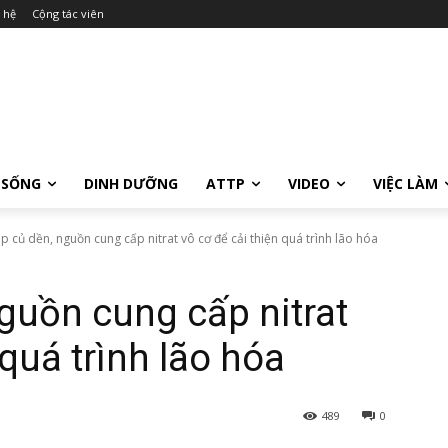
 hệ
Cộng tác viên
 SỐNG
DINH DƯỠNG
ATTP
VIDEO
VIỆC LÀM
p củ dền, nguồn cung cấp nitrat vô cơ để cải thiện quá trình lão hóa
guồn cung cấp nitrat
 quá trình lão hóa
489
0