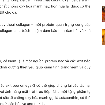
ết nắng nóng. Da cần nhiều chất chống oxy hóa để tránh
 chất chống oxy hóa mạnh này, hơn nữa lại được cơ thể
ốt cho da.
suy thoái collagen – một protein quan trọng cung cấp
 collagen chịu trách nhiệm đảm bảo tính đàn hồi và khả
ừ, cá kiếm…) là một nguồn protein nạc và các axit béo
 dinh dưỡng thiết yếu giúp giảm tình trạng viêm và duy
àu axit béo omega-3 có thể giúp chống lại các tác hại
 với ánh nắng mặt trời trực tiếp. Như một tặng phẩm tự
t sắc tố chống oxy hóa mạnh gọi là astaxanthin, có thể
ngừa lão hóa và ung thư da.