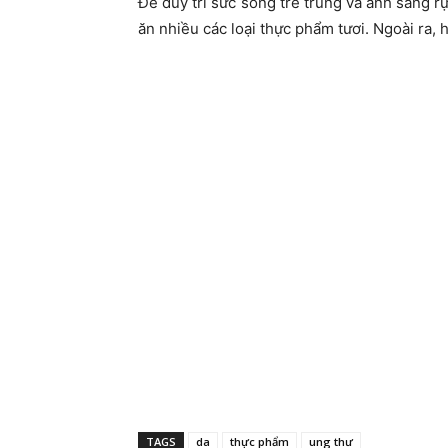
Để duy trì sức sống trẻ trung và ánh sáng r
ăn nhiều các loại thực phẩm tươi. Ngoài ra,
TAGS
da
thực phẩm
ung thư