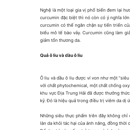
Nghệ là một loại gia vị phổ biến đem lại 
curcumin đặc biệt thì nó còn có ý nghĩa lớ
curcumin có thể ngăn chặn sự tiến triển củ
biểu mô tế bào vảy. Curcumin cũng làm gi
giảm tổn thương da.
Quả ô liu và dầu ô liu
Ô liu và dầu ô liu được ví von như một “siê
với chất phytochemical, một chất chống oxy
khu vực Địa Trung Hải đã được thưởng thức 
kỷ. Đó là hiệu quả trong điều trị viêm da dị 
Những siêu thực phẩm trên đây không chỉ 
làn da khỏi tác hại của ánh năng, đồng thời