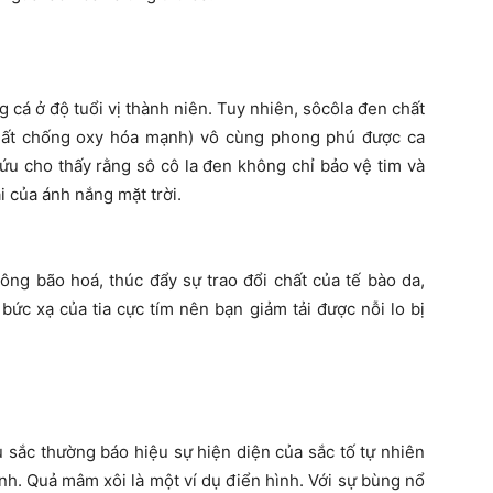
 cá ở độ tuổi vị thành niên. Tuy nhiên, sôcôla đen chất
chất chống oxy hóa mạnh) vô cùng phong phú được ca
ứu cho thấy rằng sô cô la đen không chỉ bảo vệ tim và
 của ánh nắng mặt trời.
ông bão hoá, thúc đẩy sự trao đổi chất của tế bào da,
bức xạ của tia cực tím nên bạn giảm tải được nỗi lo bị
àu sắc thường báo hiệu sự hiện diện của sắc tố tự nhiên
ạnh. Quả mâm xôi là một ví dụ điển hình. Với sự bùng nổ