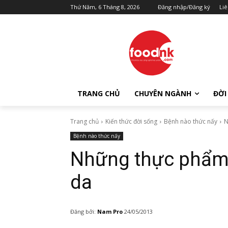
Thứ Năm, 6 Tháng 8, 2026
Đăng nhập/Đăng ký
Liê
TRANG CHỦ
CHUYÊN NGÀNH
ĐỜI
Trang chủ
Kiến thức đời sống
Bệnh nào thức nấy
N
Bệnh nào thức nấy
Những thực phẩm 
da
Đăng bởi:
Nam Pro
24/05/2013