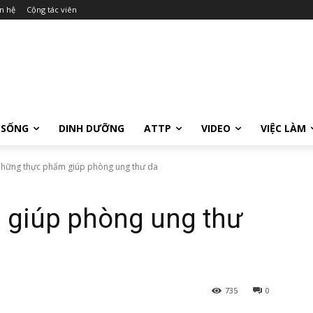
n hệ
Cộng tác viên
 SỐNG
DINH DƯỠNG
ATTP
VIDEO
VIỆC LÀM
hững thực phẩm giúp phòng ung thư da
giúp phòng ung thư
735
0