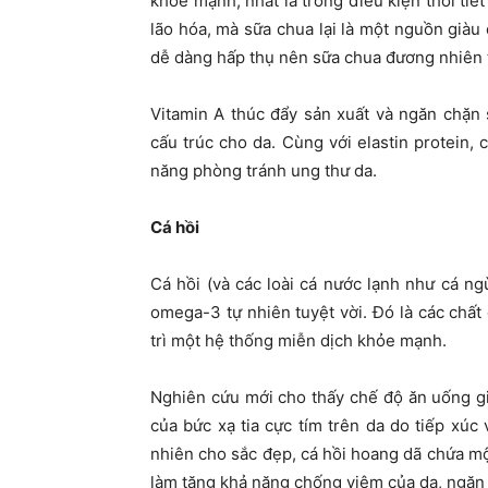
khỏe mạnh, nhất là trong điều kiện thời ti
lão hóa, mà sữa chua lại là một nguồn giàu
dễ dàng hấp thụ nên sữa chua đương nhiên t
Vitamin A thúc đẩy sản xuất và ngăn chặn 
cấu trúc cho da. Cùng với elastin protein,
năng phòng tránh ung thư da.
Cá hồi
Cá hồi (và các loài cá nước lạnh như cá ng
omega-3 tự nhiên tuyệt vời. Đó là các chất
trì một hệ thống miễn dịch khỏe mạnh.
Nghiên cứu mới cho thấy chế độ ăn uống gi
của bức xạ tia cực tím trên da do tiếp xúc
nhiên cho sắc đẹp, cá hồi hoang dã chứa mộ
làm tăng khả năng chống viêm của da, ngăn 