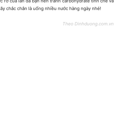
ực rỡ của làn da bạn nên tránh carbohydrate tinh chế và
 hãy chắc chắn là uống nhiều nước hàng ngày nhé!
Theo Dinhduong.com.vn