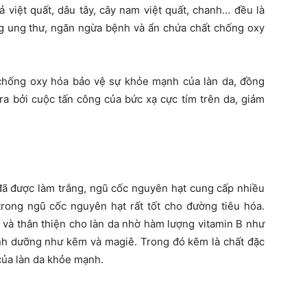
 việt quất, dâu tây, cây nam việt quất, chanh… đều là
ng ung thư, ngăn ngừa bệnh và ẩn chứa chất chống oxy
chống oxy hóa bảo vệ sự khỏe mạnh của làn da, đồng
ra bởi cuộc tấn công của bức xạ cực tím trên da, giảm
đã được làm trắng, ngũ cốc nguyên hạt cung cấp nhiều
trong ngũ cốc nguyên hạt rất tốt cho đường tiêu hóa.
 và thân thiện cho làn da nhờ hàm lượng vitamin B như
 dinh dưỡng như kẽm và magiê. Trong đó kẽm là chất đặc
của làn da khỏe mạnh.