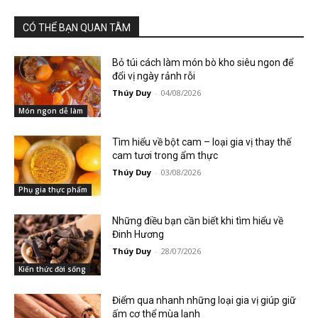
CÓ THỂ BẠN QUAN TÂM
Bỏ túi cách làm món bò kho siêu ngon để
đổi vị ngày rảnh rỗi
Thúy Duy
-
04/08/2026
Món ngon dễ làm
Tìm hiểu về bột cam – loại gia vị thay thế
cam tươi trong ẩm thực
Thúy Duy
-
03/08/2026
Phụ gia thực phẩm
Những điều bạn cần biết khi tìm hiểu về
Đinh Hương
Thúy Duy
-
28/07/2026
Kiến thức đời sống
Điểm qua nhanh những loại gia vị giúp giữ
ấm cơ thể mùa lạnh