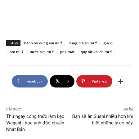
TAGS
bánh mì dùng với mì Ý
dùng nĩa ăn mì Ý
gia vị
làm mì Ý
nước súp mì Ý
pho mát
quy tắc khi ăn mì Ý
Facebook
X
Pinterest
Bài trước
Bài kế
Thử ngay công thức làm kẹo
Bạn sẽ ăn Sushi nhiều hơn khi
Wagashi hoa anh đào chuẩn
biết những lý do này
Nhật Bản