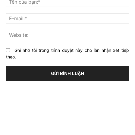
gì
củ
về
bạ
E-
bài
mai
viết
này?
Web
Ghi nhớ tôi trong trình duyệt này cho lần nhận xét tiếp
theo.