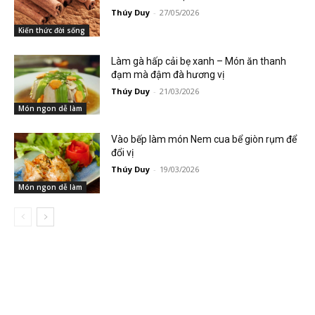
Thúy Duy
-
27/05/2026
Kiến thức đời sống
Làm gà hấp cải bẹ xanh – Món ăn thanh
đạm mà đậm đà hương vị
Thúy Duy
-
21/03/2026
Món ngon dễ làm
Vào bếp làm món Nem cua bể giòn rụm để
đổi vị
Thúy Duy
-
19/03/2026
Món ngon dễ làm