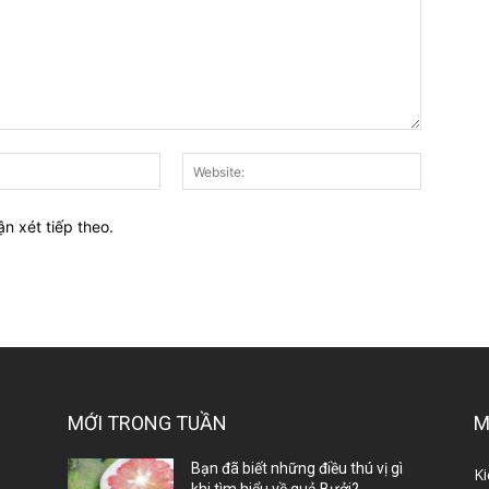
E-
Website:
mail:*
ận xét tiếp theo.
MỚI TRONG TUẦN
M
ị
Bạn đã biết những điều thú vị gì
Ki
khi tìm hiểu về quả Bưởi?