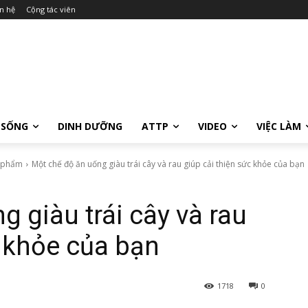
n hệ
Cộng tác viên
 SỐNG
DINH DƯỠNG
ATTP
VIDEO
VIỆC LÀM
c phẩm
Một chế độ ăn uống giàu trái cây và rau giúp cải thiện sức khỏe của bạn
 giàu trái cây và rau
c khỏe của bạn
1718
0