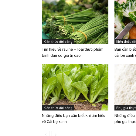
Kiến thức đời sống
Kiến thức đờ
Tìm hiểu về rau hẹ – loại thực phẩm
Bạn cần biết
bình dân có giá trị cao
cải bẹ xanh
Kiến thức đời sống
Phụ gia thự
Những điều bạn cần biết khi tìm hiểu
Những điều c
về Cải bẹ xanh
phụ gia thự