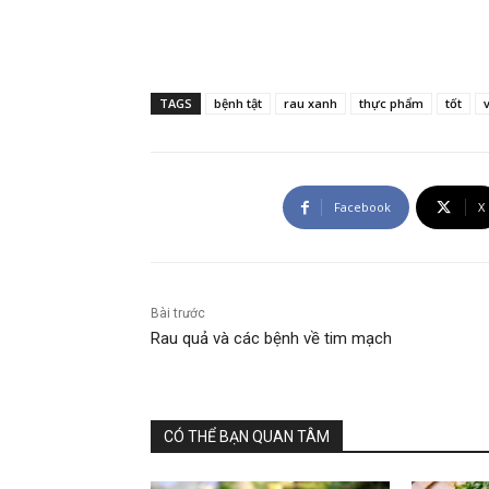
TAGS
bệnh tật
rau xanh
thực phẩm
tốt
Facebook
X
Bài trước
Rau quả và các bệnh về tim mạch
CÓ THỂ BẠN QUAN TÂM