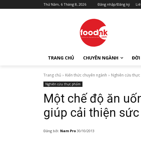
Thứ Năm, 6 Tháng 8, 2026
Đăng nhập/Đăng ký
Liê
TRANG CHỦ
CHUYÊN NGÀNH
ĐỜI
Trang chủ
Kiến thức chuyên ngành
Nghiên cứu thự
Nghiên cứu thực phẩm
Một chế độ ăn uống
giúp cải thiện sứ
Đăng bởi:
Nam Pro
30/10/2013