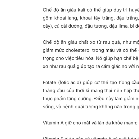
Chế độ ăn giàu kali có thể giúp duy trì hu
gồm khoai lang, khoai tây trắng, đậu trắn
cây), củ cải đường, đậu tương, đậu lima, bí đ
Chế độ ăn giàu chất xơ từ rau quả, như m
giảm mức cholesterol trong máu và có thể
trọng cho việc tiêu hóa. Nó giúp hạn chế b
xơ như rau quả giúp tạo ra cảm giác no với n
Folate (folic acid) giúp cơ thể tạo hồng c
tháng đầu của thời kì mang thai nên hấp thụ
thực phẩm tăng cường. Điều này làm giảm n
sống, và bệnh quái tượng không não trong gia
Vitamin A giữ cho mắt và làn da khỏe mạnh;
Vitamin E giúp bảo vệ vitamin A và axit béo 