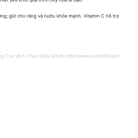
ương; giữ cho răng và nướu khỏe mạnh. Vitamin C hỗ trợ
 Trúc dịch Theo Sally Odum_http://www.suite101.com