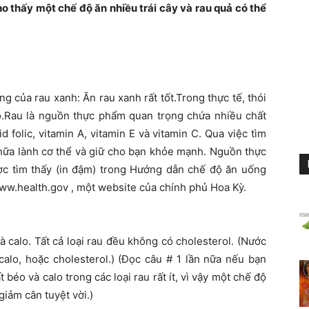
 thấy một chế độ ăn nhiều trái cây và rau quả có thể
 của rau xanh: Ăn rau xanh rất tốt.Trong thực tế, thói
họ.Rau là nguồn thực phẩm quan trọng chứa nhiều chất
d folic, vitamin A, vitamin E và vitamin C. Qua việc tìm
chữa lành cơ thể và giữ cho bạn khỏe mạnh. Nguồn thực
c tìm thấy (in đậm) trong Hướng dẫn chế độ ăn uống
www.health.gov , một website của chính phủ Hoa Kỳ.
à calo. Tất cả loại rau đều không có cholesterol. (Nước
calo, hoặc cholesterol.) (Đọc câu # 1 lần nữa nếu bạn
éo và calo trong các loại rau rất ít, vì vậy một chế độ
giảm cân tuyệt vời.)