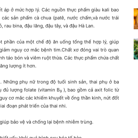
yết áp ở mức hợp lý. Các nguồn thực phẩm giàu kali bao
g, các sản phẩm cà chua (patê, nước chấm,và nước trái
ỏ, rau bina, đậu lăng, đậu tây, và đậu Hà Lan.
ột phần của một chế độ ăn uống tổng thể hợp lý, giúp
 giảm nguy cơ mắc bệnh tim.Chất xơ đóng vai trò quan
ệnh táo bón và viêm ruột thừa. Các thực phẩm chứa chất
ăng lượng ít hơn.
ầu. Những phụ nữ trong độ tuổi sinh sản, thai phụ ở ba
 đủ lượng folate (vitamin B
), bao gồm cả axit folic từ
9
guy cơ mắc các khiếm khuyết về ống thần kinh, nứt đốt
i đoạn phát triển của thai nhi.
 giúp bảo vệ và chống lại bệnh nhiễm trùng.
thiết yếu khỏi quá trình oxy hóa tế bào.