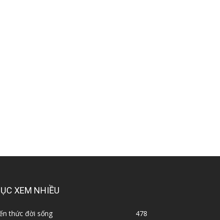
ỤC XEM NHIỀU
ến thức đời sống
478