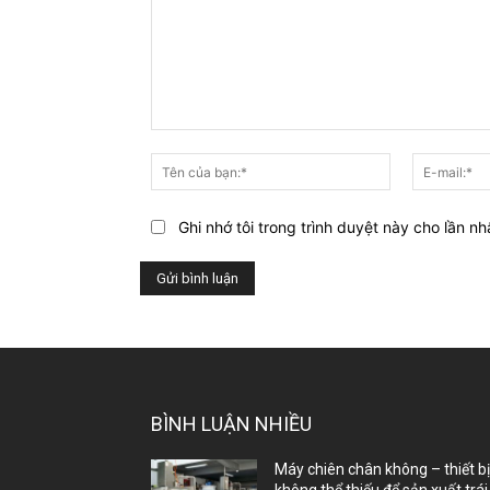
Bạn
nghĩ
Tên
gì
của
về
bạn:*
Ghi nhớ tôi trong trình duyệt này cho lần nh
bài
viết
này?
BÌNH LUẬN NHIỀU
Máy chiên chân không – thiết b
không thể thiếu để sản xuất trái