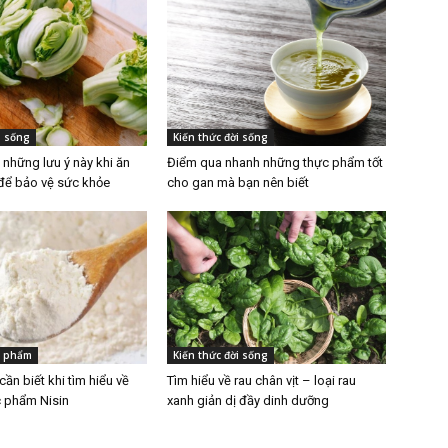
i sống
Kiến thức đời sống
 những lưu ý này khi ăn
Điểm qua nhanh những thực phẩm tốt
 để bảo vệ sức khỏe
cho gan mà bạn nên biết
c phẩm
Kiến thức đời sống
ần biết khi tìm hiểu về
Tìm hiểu về rau chân vịt – loại rau
c phẩm Nisin
xanh giản dị đầy dinh dưỡng