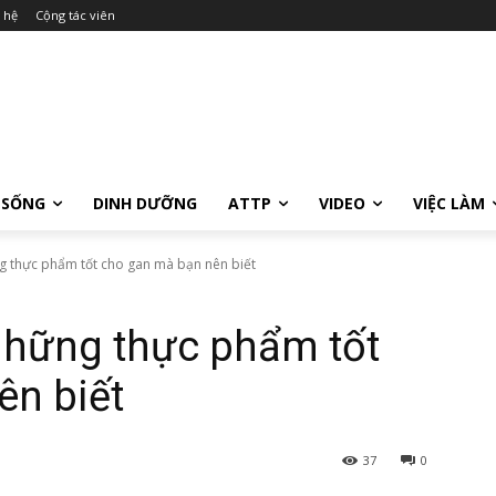
 hệ
Cộng tác viên
 SỐNG
DINH DƯỠNG
ATTP
VIDEO
VIỆC LÀM
 thực phẩm tốt cho gan mà bạn nên biết
hững thực phẩm tốt
ên biết
37
0