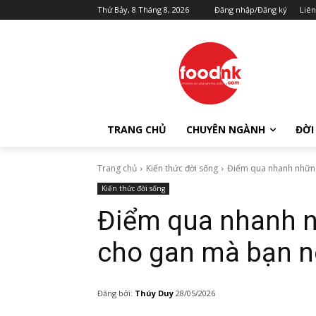
Thứ Bảy, 8 Tháng 8, 2026
Đăng nhập/Đăng ký
Liên
TRANG CHỦ
CHUYÊN NGÀNH
ĐỜI
Trang chủ
Kiến thức đời sống
Điểm qua nhanh những
Kiến thức đời sống
Điểm qua nhanh n
cho gan mà bạn n
Đăng bởi:
Thúy Duy
28/05/2026