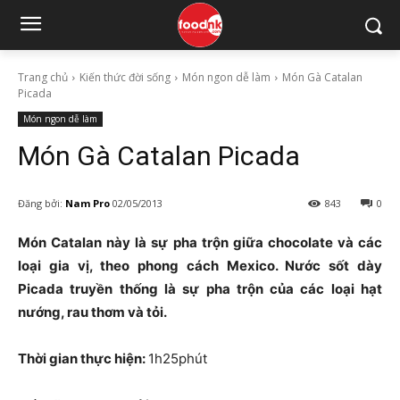
Trang chủ
Kiến thức đời sống
Món ngon dễ làm
Món Gà Catalan
Picada
Món ngon dễ làm
Món Gà Catalan Picada
Đăng bởi:
Nam Pro
02/05/2013
843
0
Món Catalan này là sự pha trộn giữa chocolate và các
loại gia vị, theo phong cách Mexico. Nước sốt dày
Picada truyền thống là sự pha trộn của các loại hạt
nướng, rau thơm và tỏi.
Thời gian thực hiện:
1h25phút