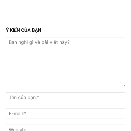
Ý KIẾN CỦA BẠN
Bạn
nghĩ
Tê
gì
củ
về
bạ
E-
bài
mai
viết
này?
Web