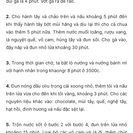
đùi gà là 4 phút. Vớt gà ra để ráo.
2.
Cho hành tây và chảo trên và nấu khoảng 5 phút đến
khi thấy hành tây bớt mùi hăng và dịu lại thì cho cà chua
vào thêm 5 phút nữa. Thêm nước muối loãng, rượu vang,
lá nguyệt quế, vỏ cam, húng tây và đun sôi. Cho gà vào,
đậy nắp và đun nhỏ lửa khoảng 30 phút.
3.
Trong thời gian chờ, ta bật lò nướng và nướng bánh mì
với hạnh nhân trong khaongr 8 phút ở 3500c.
4.
Đun nóng dầu oliu trong cái xoong nhỏ, thêm tỏi và nấu
trên lửa vừa cho đến khi tỏi vàng, khoảng 3 phút. Cho các
nguyên liệu khác vào: chocolate, mùi tây, quế, nghệ tây,
hạt hồi, đinh hương và nấu đặc sệt lại.
5.
Trộn nước sốt ở bước 2 với bước 4, đun trên lửa nhỏ
khoảng 15 phút. Loại bỏ các vỏ cam và lá đi, thêm chút