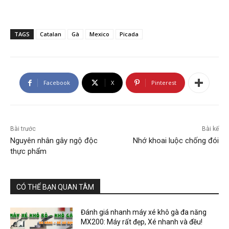
TAGS
Catalan
Gà
Mexico
Picada
Facebook
X
Pinterest
Bài trước
Bài kế
Nguyên nhân gây ngộ độc
Nhớ khoai luộc chống đói
thực phẩm
CÓ THỂ BẠN QUAN TÂM
Đánh giá nhanh máy xé khô gà đa năng
MX200: Máy rất đẹp, Xé nhanh và đều!