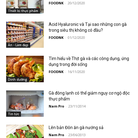
FOODNK
-
20/12/2020
Thiết bị thực phẩm
Acid Hyaluronic và Tại sao những con gà
trong siêu thị không có đầu?
FOODNK
-
01/12/2020
Ăn - Làm đẹp
Tìm hiểu về Thịt gà và các công dụng, ứng
dụng trong đời sống
FOODNK
-
16/11/2020
Dinh dưỡng
Gà đông lạnh có thể giảm nguy cơ ngộ độc
thực phẩm
Nam Pro
-
23/11/2014
Tin tức
Lên bản Đôn ăn gà nướng sả
Nam Pro
-
23/06/2013