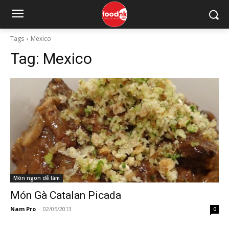
Tags
Mexico
Tag:
Mexico
Món ngon dễ làm
Món Gà Catalan Picada
Nam Pro
-
02/05/2013
0