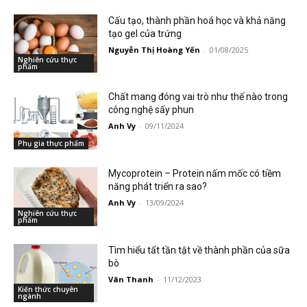
Cấu tạo, thành phần hoá học và khả năng
tạo gel của trứng
Nguyễn Thị Hoàng Yến
-
01/08/2025
Nghiên cứu thực
phẩm
Chất mang đóng vai trò như thế nào trong
công nghệ sấy phun
Anh Vy
-
09/11/2024
Phụ gia thực phẩm
Mycoprotein – Protein nấm mốc có tiềm
năng phát triển ra sao?
Anh Vy
-
13/09/2024
Nghiên cứu thực
phẩm
Tìm hiểu tất tần tật về thành phần của sữa
bò
Vân Thanh
-
11/12/2023
Kiến thức chuyên
ngành