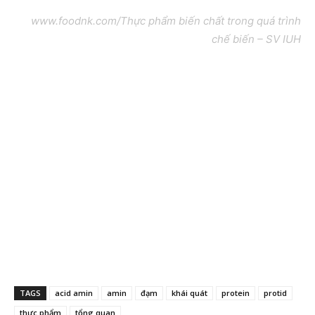
www.foodnk.com/Thực phẩm biến chất trong quá trình
chế biến – SV IUH
TAGS
acid amin
amin
đạm
khái quát
protein
protid
thực phẩm
tổng quan