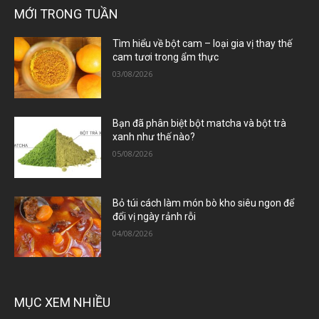
MỚI TRONG TUẦN
Tìm hiểu về bột cam – loại gia vị thay thế
cam tươi trong ẩm thực
03/08/2026
Bạn đã phân biệt bột matcha và bột trà
xanh như thế nào?
05/08/2026
Bỏ túi cách làm món bò kho siêu ngon để
đổi vị ngày rảnh rỗi
04/08/2026
MỤC XEM NHIỀU