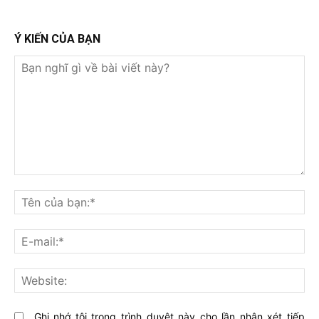
Ý KIẾN CỦA BẠN
Bạn
nghĩ
Tê
gì
củ
về
bạ
E-
bài
mai
viết
này?
Web
Ghi nhớ tôi trong trình duyệt này cho lần nhận xét tiếp