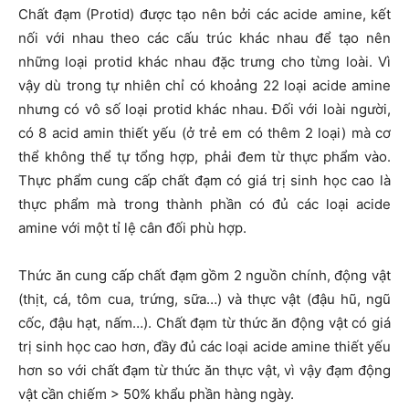
Chất đạm (Protid) được tạo nên bởi các acide amine, kết
nối với nhau theo các cấu trúc khác nhau để tạo nên
những loại protid khác nhau đặc trưng cho từng loài. Vì
vậy dù trong tự nhiên chỉ có khoảng 22 loại acide amine
nhưng có vô số loại protid khác nhau. Đối với loài người,
có 8 acid amin thiết yếu (ở trẻ em có thêm 2 loại) mà cơ
thể không thể tự tổng hợp, phải đem từ thực phẩm vào.
Thực phẩm cung cấp chất đạm có giá trị sinh học cao là
thực phẩm mà trong thành phần có đủ các loại acide
amine với một tỉ lệ cân đối phù hợp.
Thức ăn cung cấp chất đạm gồm 2 nguồn chính, động vật
(thịt, cá, tôm cua, trứng, sữa…) và thực vật (đậu hũ, ngũ
cốc, đậu hạt, nấm…). Chất đạm từ thức ăn động vật có giá
trị sinh học cao hơn, đầy đủ các loại acide amine thiết yếu
hơn so với chất đạm từ thức ăn thực vật, vì vậy đạm động
vật cần chiếm > 50% khẩu phần hàng ngày.