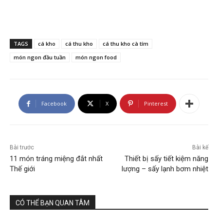
TAGS
cá kho
cá thu kho
cá thu kho cà tím
món ngon đầu tuần
món ngon food
Facebook
X
Pinterest
Bài trước
Bài kế
11 món tráng miệng đắt nhất
Thiết bị sấy tiết kiệm năng
Thế giới
lượng – sấy lạnh bơm nhiệt
CÓ THỂ BẠN QUAN TÂM