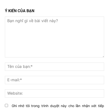
Ý KIẾN CỦA BẠN
Bạn
nghĩ
Tê
gì
củ
về
bạ
E-
bài
mai
viết
này?
Web
Ghi nhớ tôi trong trình duyệt này cho lần nhận xét tiếp