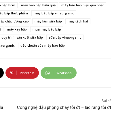
o bắp hcm
máy bào bắp hiệu quả
máy bào bắp hiệu quả nhất
ào bắp thực phẩm
máy bào bắp vinaorganic
ắp chất lượng cao
máy làm sữa bắp
máy tách hạt
ô
máy xay bắp
mua máy bào bắp
quy trình sản xuất sữa bắp
sữa bắp vinaorganic
inaorganic
tiêu chuẩn của máy bào bắp
Pinterest
WhatsApp
Bài kế
đa
Công nghệ đậu phộng cháy tỏi ớt – lạc rang tỏi ớt