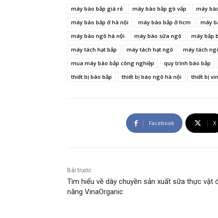
máy bào bắp giá rẻ
máy bào bắp gò vấp
máy bà
máy bào bắp ở hà nội
máy bào bắp ở hcm
máy b
máy bào ngô hà nội
máy bào sữa ngô
máy bắp b
máy tách hạt bắp
máy tách hạt ngô
máy tách ng
mua máy bào bắp công nghiệp
quy trình bào bắp
thiết bị bào bắp
thiết bị bào ngô hà nội
thiết bị v
Facebook
X
Bài trước
Tìm hiểu về dây chuyền sản xuất sữa thực vật 
năng VinaOrganic