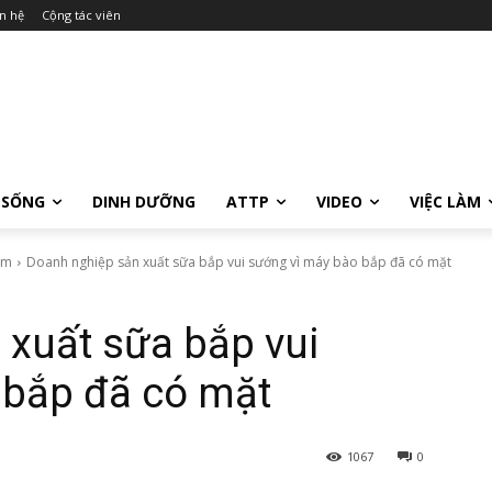
n hệ
Cộng tác viên
 SỐNG
DINH DƯỠNG
ATTP
VIDEO
VIỆC LÀM
ẩm
Doanh nghiệp sản xuất sữa bắp vui sướng vì máy bào bắp đã có mặt
xuất sữa bắp vui
 bắp đã có mặt
1067
0