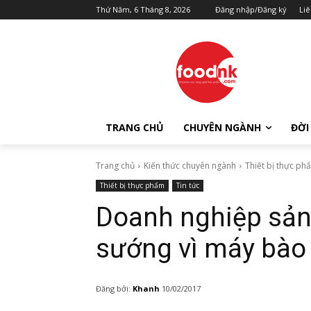
Thứ Năm, 6 Tháng 8, 2026
Đăng nhập/Đăng ký
Liê
TRANG CHỦ
CHUYÊN NGÀNH
ĐỜI
Trang chủ
Kiến thức chuyên ngành
Thiết bị thực ph
Thiết bị thực phẩm
Tin tức
Doanh nghiệp sản 
sướng vì máy bào
Đăng bởi:
Khanh
10/02/2017