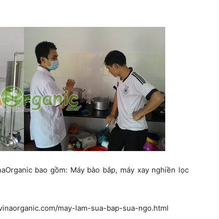
naOrganic bao gồm: Máy bào bắp, máy xay nghiền lọc
.vinaorganic.com/may-lam-sua-bap-sua-ngo.html