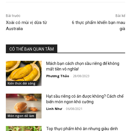
Bài trước
Bài kế
Xoài có mùi vị dừa từ
6 thực phẩm khiến bạn mau
Australia
già
CÓ THỂ BẠN QUAN TÂM
Mách bạn cách chọn sầu riêng để không
mất tiền vô nghĩa!
Phương Thảo
-
28/08/2023
Kiến thức đời sống
Hạt sầu riêng có ăn được không? Cách chế
biến món ngon khó cưỡng
Linh Như
-
06/08/2021
Món ngon dễ làm
Top thực phẩm khó ăn nhưng giàu dinh