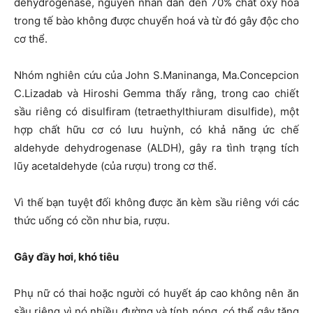
dehydrogenase, nguyên nhân dẫn đến 70% chất oxy hoá
trong tế bào không được chuyển hoá và từ đó gây độc cho
cơ thể.
Nhóm nghiên cứu của John S.Maninanga, Ma.Concepcion
C.Lizadab và Hiroshi Gemma thấy rằng, trong cao chiết
sầu riêng có disulfiram (tetraethylthiuram disulfide), một
hợp chất hữu cơ có lưu huỳnh, có khả năng ức chế
aldehyde dehydrogenase (ALDH), gây ra tình trạng tích
lũy acetaldehyde (của rượu) trong cơ thể.
Vì thế bạn tuyệt đối không được ăn kèm sầu riêng với các
thức uống có cồn như bia, rượu.
Gây đầy hơi, khó tiêu
Phụ nữ có thai hoặc người có huyết áp cao không nên ăn
sầu riêng vì nó nhiều đường và tính nóng, có thể gây tăng