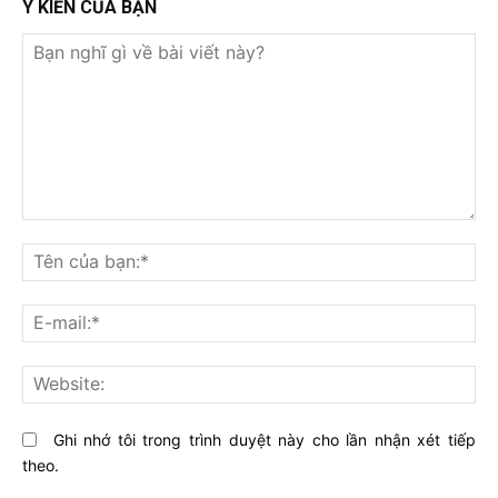
Ý KIẾN CỦA BẠN
Bạn
nghĩ
Tê
gì
củ
về
bạ
E-
bài
mai
viết
này?
Web
Ghi nhớ tôi trong trình duyệt này cho lần nhận xét tiếp
theo.