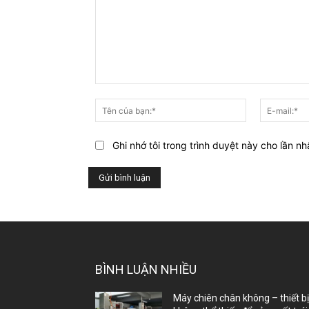
Bạn
nghĩ
Tên
gì
của
về
bạn:*
Ghi nhớ tôi trong trình duyệt này cho lần nh
bài
viết
này?
BÌNH LUẬN NHIỀU
Máy chiên chân không – thiết b