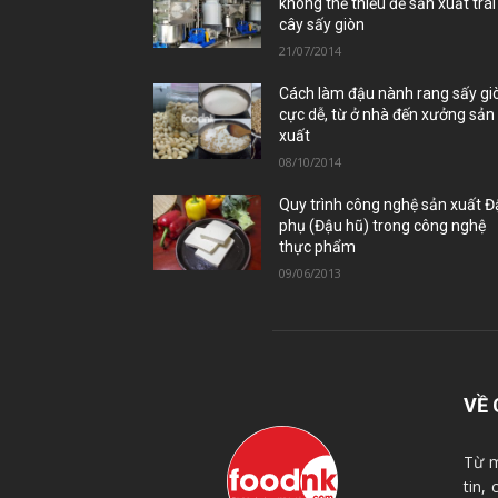
không thể thiếu để sản xuất trái
cây sấy giòn
21/07/2014
Cách làm đậu nành rang sấy gi
cực dễ, từ ở nhà đến xưởng sản
xuất
08/10/2014
Quy trình công nghệ sản xuất 
phụ (Đậu hũ) trong công nghệ
thực phẩm
09/06/2013
VỀ 
Từ m
tin,