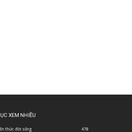
ỤC XEM NHIỀU
ến thức đời sống
478