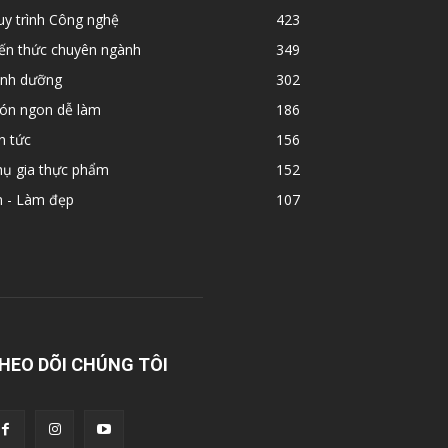
y trình Công nghệ
423
iến thức chuyên ngành
349
inh dưỡng
302
ón ngon dễ làm
186
n tức
156
hụ gia thực phẩm
152
n - Làm đẹp
107
HEO DÕI CHÚNG TÔI