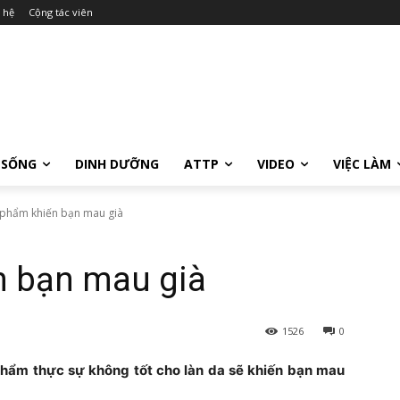
 hệ
Cộng tác viên
 SỐNG
DINH DƯỠNG
ATTP
VIDEO
VIỆC LÀM
 phẩm khiến bạn mau già
n bạn mau già
1526
0
phẩm thực sự không tốt cho làn da sẽ khiến bạn mau