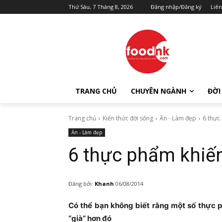
Thứ Sáu, 7 Tháng 8, 2026
Đăng nhập/Đăng ký
Liên
TRANG CHỦ
CHUYÊN NGÀNH
ĐỜI
Trang chủ
Kiến thức đời sống
Ăn - Làm đẹp
6 thực
Ăn - Làm đẹp
6 thực phẩm khiế
Đăng bởi:
Khanh
06/08/2014
Có thể bạn không biết rằng một số thực 
“già” hơn đó