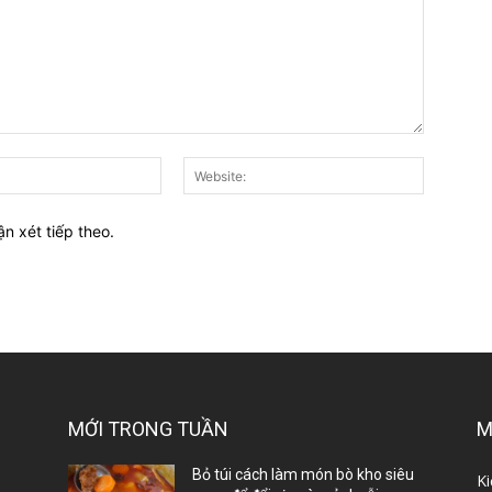
E-
Website:
mail:*
ận xét tiếp theo.
MỚI TRONG TUẦN
M
ị
Bỏ túi cách làm món bò kho siêu
Ki