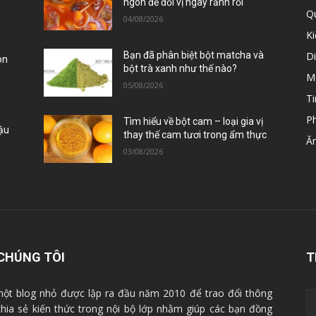
ngon để đổi vị ngày rảnh rỗi
Qu
04/08/2026
K
D
Bạn đã phân biệt bột matcha và
òn
bột trà xanh như thế nào?
M
05/08/2026
Ti
P
Tìm hiểu về bột cam – loại gia vị
Đậu
thay thế cam tươi trong ẩm thực
Ă
03/08/2026
CHÚNG TÔI
T
ột blog nhỏ được lập ra đầu năm 2010 để trao đổi thông
 chia sẻ kiến thức trong nội bộ lớp nhằm giúp các bạn đồng