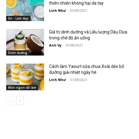
thiên nhiên không hại da tay
Linh Như
-
03/08/2021
Ăn - Làm đẹp
Giá trị dinh dưỡng và Liều lượng Dầu Dừa
trong chế độ ăn uống
Anh Vy
-
03/08/2021
Dinh dưỡng
Cách làm Yaourt sữa chua Xoài dẻo bổ
dưỡng giải nhiệt ngày hè
Linh Như
-
01/08/2021
Món ngon dễ làm