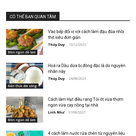
CÓ THỂ BẠN QUAN TÂM
Vào bếp đổi vị với cách làm đậu đũa nhồi
thịt siêu đơn giản
Thúy Duy
-
13/12/2025
Món ngon dễ làm
Hoá ra Dầu dừa bị đông đặc là do nguyên
nhân này
Thúy Duy
-
24/08/2023
Kiến thức đời sống
Cách làm Hạt điều rang Tỏi ớt vừa thơm
ngon vừa cay nồng tại nhà
Linh Như
-
07/08/2021
Món ngon dễ làm
4 cách làm nước rửa chén từ nguyên liệu