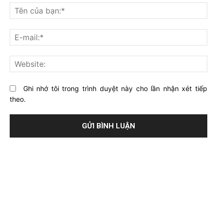
nghĩ
Tê
gì
củ
về
bạ
E-
bài
mai
viết
này?
Web
Ghi nhớ tôi trong trình duyệt này cho lần nhận xét tiếp
theo.