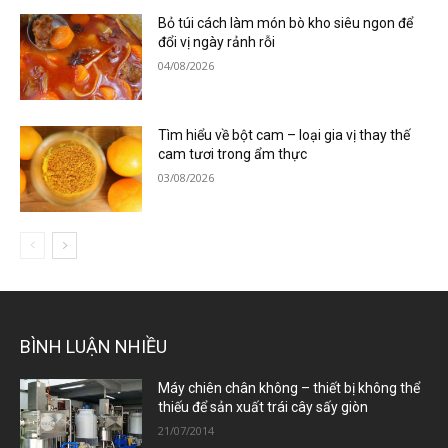
Bỏ túi cách làm món bò kho siêu ngon để
đổi vị ngày rảnh rỗi
04/08/2026
Tìm hiểu về bột cam – loại gia vị thay thế
cam tươi trong ẩm thực
03/08/2026
BÌNH LUẬN NHIỀU
Máy chiên chân không – thiết bị không thể
thiếu để sản xuất trái cây sấy giòn
21/07/2014