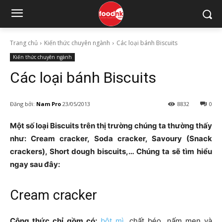
Trang chủ
Kiến thức chuyên ngành
Các loại bánh Biscuits
Kiến thức chuyên ngành
Các loại bánh Biscuits
Đăng bởi:
Nam Pro
23/05/2013
8832
0
Một số loại Biscuits trên thị trường chúng ta thường thấy
như: Cream cracker, Soda cracker, Savoury (Snack
crackers), Short dough biscuits,… Chúng ta sẽ tìm hiểu
ngay sau đây:
Cream cracker
Công thức chỉ gồm có:
bột mì
, chất béo, nấm men và