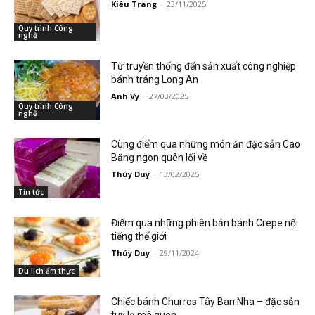
Kiều Trang
-
23/11/2025
Quy trình Công
nghệ
Từ truyền thống đến sản xuất công nghiệp
bánh tráng Long An
Anh Vy
-
27/03/2025
Quy trình Công
nghệ
Cùng điểm qua những món ăn đặc sản Cao
Bằng ngon quên lối về
Thúy Duy
-
13/02/2025
Tin tức
Điểm qua những phiên bản bánh Crepe nổi
tiếng thế giới
Thúy Duy
-
29/11/2024
Du lịch ẩm thực
Chiếc bánh Churros Tây Ban Nha – đặc sản
tuy lạ mà quen