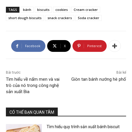
TAGS
bánh
biscuits
cookies
Cream cracker
short dough biscuits
snack crackers
Soda cracker
Facebook
X
Pinterest
Bài trước
Bài kế
Tìm hiểu về nấm men và vai
Giòn tan bánh nướng hè phố
trò của nó trong công nghệ
sản xuất Bia
CÓ THỂ BẠN QUAN TÂM
Tìm hiểu quy trình sản xuất bánh biscuit