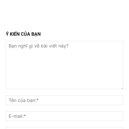
Ý KIẾN CỦA BẠN
Bạn
nghĩ
Tê
gì
củ
về
bạ
E-
bài
mai
viết
này?