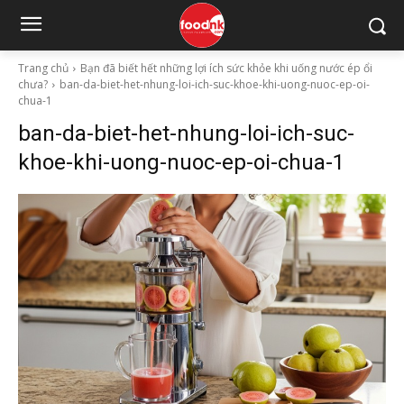
Trang chủ
Bạn đã biết hết những lợi ích sức khỏe khi uống nước ép ổi
chưa?
ban-da-biet-het-nhung-loi-ich-suc-khoe-khi-uong-nuoc-ep-oi-
chua-1
ban-da-biet-het-nhung-loi-ich-suc-
khoe-khi-uong-nuoc-ep-oi-chua-1