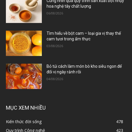
Cùng nhìn qua quy trình sản xuất bột nhụy
hoa nghệ tây chất lượng
06/08/2026
Tìm hiểu về bột cam – loại gia vị thay thế
cam tươi trong ẩm thực
03/08/2026
Bỏ túi cách làm món bò kho siêu ngon để
đổi vị ngày rảnh rỗi
04/08/2026
MỤC XEM NHIỀU
Kiến thức đời sống
478
Quy trình Công nghệ
423