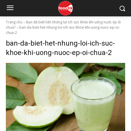
Trang chủ
Bạn đã biết hết những lợi ích sức khỏe khi uống nước ép ổi
chưa?
ban-da-biet-het-nhung-loi-ich-suc-khoe-khi-uong-nuoc-ep-oi-
chua-2
ban-da-biet-het-nhung-loi-ich-suc-
khoe-khi-uong-nuoc-ep-oi-chua-2