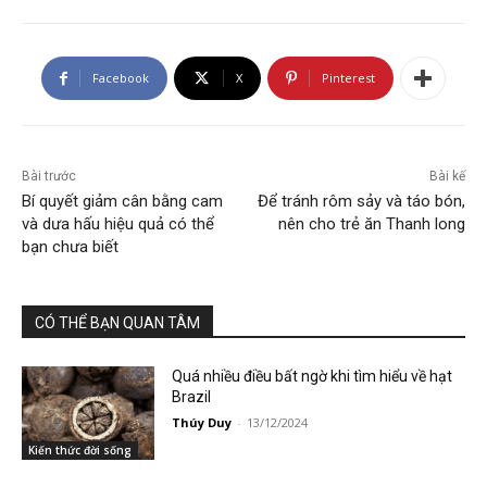
Facebook
X
Pinterest
Bài trước
Bài kế
Bí quyết giảm cân bằng cam
Để tránh rôm sảy và táo bón,
và dưa hấu hiệu quả có thể
nên cho trẻ ăn Thanh long
bạn chưa biết
CÓ THỂ BẠN QUAN TÂM
Quá nhiều điều bất ngờ khi tìm hiểu về hạt
Brazil
Thúy Duy
-
13/12/2024
Kiến thức đời sống