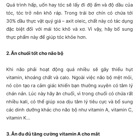
Quá trình hấp, uốn hay tóc sẽ lấy đi độ ẩm và độ dầu của
tóc, tóc trở nên khô ráp. Trong trái bơ chín có chứa tới
30% dầu thực vật quý giá – axit oleic, chất này có tác dụng
đặc biệt đối với mái tóc khô và xơ. Vì vậy, hãy bổ sung
thực phẩm này để giúp tóc khỏe hơn.
2. Ăn chuối tốt cho não bộ
Khi não phải hoạt động quá nhiều sẽ gây thiếu hụt
vitamin, khoáng chất và calo. Ngoài việc não bộ mệt mỏi,
nó còn tạo ra cảm giác khiến bạn thường xuyên có tâm lý
chán nản. Lúc này hãy ăn chuối, vì trong chuối có chứa rất
nhiều kali, có thể giúp xoa dịu tâm lý tiêu cực và bổ sung
các dinh dưỡng khác cho não bộ như vitamin A, vitamin C,
vitamin K…
3. Ăn đu đủ tăng cường vitamin A cho mắt