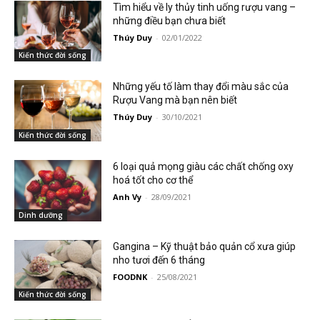
Tìm hiểu về ly thủy tinh uống rượu vang –
những điều bạn chưa biết
Thúy Duy
-
02/01/2022
Kiến thức đời sống
Những yếu tố làm thay đổi màu sắc của
Rượu Vang mà bạn nên biết
Thúy Duy
-
30/10/2021
Kiến thức đời sống
6 loại quả mọng giàu các chất chống oxy
hoá tốt cho cơ thể
Anh Vy
-
28/09/2021
Dinh dưỡng
Gangina – Kỹ thuật bảo quản cổ xưa giúp
nho tươi đến 6 tháng
FOODNK
-
25/08/2021
Kiến thức đời sống