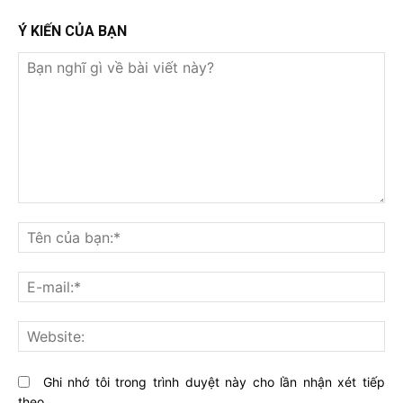
Ý KIẾN CỦA BẠN
Bạn
nghĩ
Tê
gì
củ
về
bạ
E-
bài
mai
viết
này?
Web
Ghi nhớ tôi trong trình duyệt này cho lần nhận xét tiếp
theo.