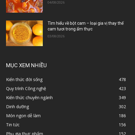
04/08/2026
Tìm hiểu về bột cam – loại gia vị thay thế
cam tươi trong ẩm thực
03/08/2026
MỤC XEM NHIỀU
Kiến thức đời sống
478
Quy trình Công nghệ
423
Kiến thức chuyên ngành
349
Dinh dưỡng
302
Món ngon dễ làm
186
Tin tức
156
Phụ gia thực phẩm
152