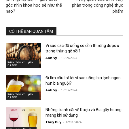
góc nhìn khoa học sẽ như thế
phân trong công nghệ thực
nào?
phẩm
CÓ THỂ BẠN QUAN TÂM
Vì sao các đồ uống có cồn thường được ủ
trong thùng gỗ sồi?
Anh Vy
-
11/09/2024
Kiến thức chuyên
ngành
Đi tìm câu trả lời vì sao uống bia lạnh ngon
hơn bia nguội?
Anh Vy
-
17/07/2024
Kiến thức chuyên
ngành
Những tranh cãi về Rượu và Bia gây hoang
mang khi sử dụng
Thúy Duy
-
12/01/2024