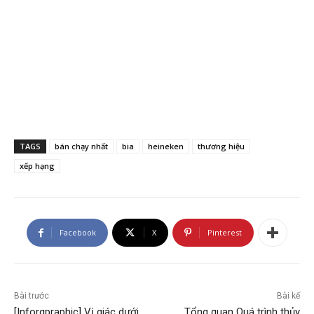
TAGS
bán chạy nhất
bia
heineken
thương hiệu
xếp hạng
Facebook
X
Pinterest
Bài trước
Bài kế
[Inforgpraphic] Vị giác dưới
Tổng quan Quá trình thủy