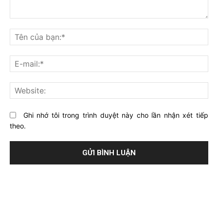
Bạn
nghĩ
Tê
gì
củ
về
bạ
E-
bài
mai
viết
này?
Web
Ghi nhớ tôi trong trình duyệt này cho lần nhận xét tiếp
theo.