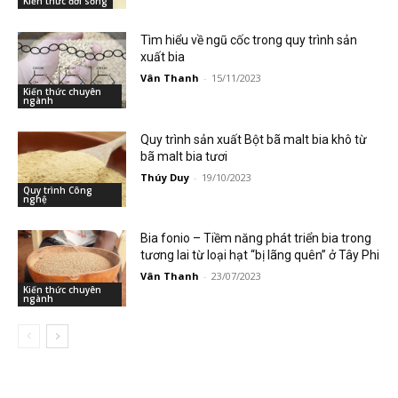
Kiến thức đời sống
Tìm hiểu về ngũ cốc trong quy trình sản
xuất bia
Vân Thanh
-
15/11/2023
Kiến thức chuyên
ngành
Quy trình sản xuất Bột bã malt bia khô từ
bã malt bia tươi
Thúy Duy
-
19/10/2023
Quy trình Công
nghệ
Bia fonio – Tiềm năng phát triển bia trong
tương lai từ loại hạt “bị lãng quên” ở Tây Phi
Vân Thanh
-
23/07/2023
Kiến thức chuyên
ngành