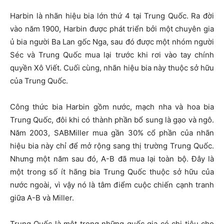
Harbin là nhãn hiệu bia lớn thứ 4 tại Trung Quốc. Ra đời
vào năm 1900, Harbin được phát triển bởi một chuyên gia
ủ bia người Ba Lan gốc Nga, sau đó được một nhóm người
Séc và Trung Quốc mua lại trước khi rơi vào tay chính
quyền Xô Viết. Cuối cùng, nhãn hiệu bia này thuộc sở hữu
của Trung Quốc.
Công thức bia Harbin gồm nước, mạch nha và hoa bia
Trung Quốc, đôi khi có thành phần bổ sung là gạo và ngô.
Năm 2003, SABMiller mua gần 30% cổ phần của nhãn
hiệu bia này chỉ để mở rộng sang thị trường Trung Quốc.
Nhưng một năm sau đó, A-B đã mua lại toàn bộ. Đây là
một trong số ít hãng bia Trung Quốc thuộc sở hữu của
nước ngoài, vì vậy nó là tâm điểm cuộc chiến cạnh tranh
giữa A-B và Miller.
Trung Quốc là một trong những quốc gia có chi tiêu cho