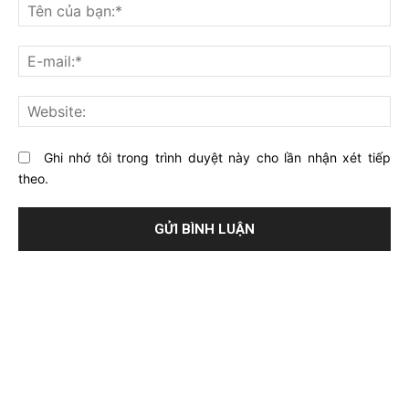
nghĩ
Tê
gì
củ
về
bạ
E-
bài
mai
viết
này?
Web
Ghi nhớ tôi trong trình duyệt này cho lần nhận xét tiếp
theo.