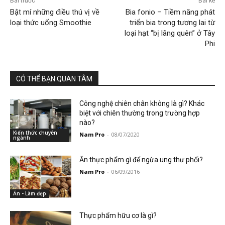
Bài trước
Bài kế
Bật mí những điều thú vị về
Bia fonio – Tiềm năng phát
loại thức uống Smoothie
triển bia trong tương lai từ
loại hạt “bị lãng quên” ở Tây
Phi
CÓ THỂ BẠN QUAN TÂM
Công nghệ chiên chân không là gì? Khác
biệt với chiên thường trong trường hợp
nào?
Kiến thức chuyên
Nam Pro
-
08/07/2020
ngành
Ăn thực phẩm gì để ngừa ung thư phổi?
Nam Pro
-
06/09/2016
Ăn - Làm đẹp
Thực phẩm hữu cơ là gì?