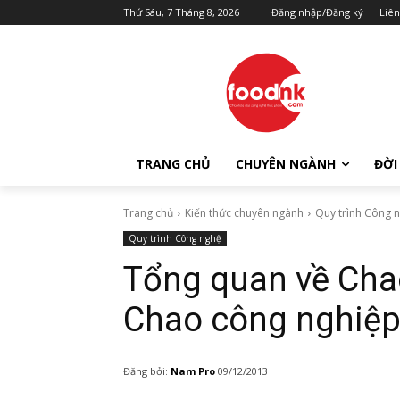
Thứ Sáu, 7 Tháng 8, 2026
Đăng nhập/Đăng ký
Liên
TRANG CHỦ
CHUYÊN NGÀNH
ĐỜI
Trang chủ
Kiến thức chuyên ngành
Quy trình Công 
Quy trình Công nghệ
Tổng quan về Chao
Chao công nghiệ
Đăng bởi:
Nam Pro
09/12/2013