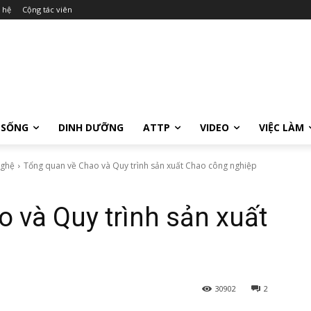
 hệ
Cộng tác viên
 SỐNG
DINH DƯỠNG
ATTP
VIDEO
VIỆC LÀM
nghệ
Tổng quan về Chao và Quy trình sản xuất Chao công nghiệp
 và Quy trình sản xuất
p
30902
2