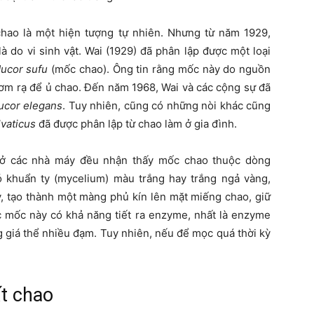
chao là một hiện tượng tự nhiên. Nhưng từ năm 1929,
à do vi sinh vật. Wai (1929) đã phân lập được một loại
ucor sufu
(mốc chao). Ông tin rằng mốc này do nguồn
rơm rạ để ủ chao. Đến năm 1968, Wai và các cộng sự đã
ucor elegans
. Tuy nhiên, cũng có những nòi khác cũng
lvaticus
đã được phân lập từ chao làm ở gia đình.
 ở các nhà máy đều nhận thấy mốc chao thuộc dòng
 khuẩn ty (mycelium) màu trắng hay trắng ngả vàng,
, tạo thành một màng phủ kín lên mặt miếng chao, giữ
 mốc này có khả năng tiết ra enzyme, nhất là enzyme
 giá thể nhiều đạm. Tuy nhiên, nếu để mọc quá thời kỳ
t chao