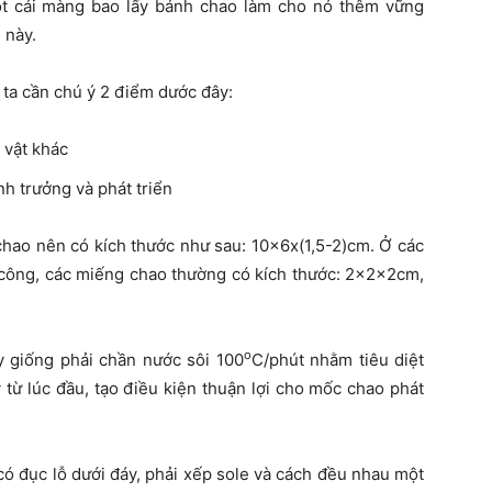
một cái màng bao lấy bánh chao làm cho nó thêm vững
 này.
t ta cần chú ý 2 điểm dước đây:
 vật khác
h trưởng và phát triển
hao nên có kích thước như sau: 10x6x(1,5-2)cm. Ở các
ủ công, các miếng chao thường có kích thước: 2x2x2cm,
o
y giống phải chần nước sôi 100
C/phút nhằm tiêu diệt
từ lúc đầu, tạo điều kiện thuận lợi cho mốc chao phát
ó đục lỗ dưới đáy, phải xếp sole và cách đều nhau một