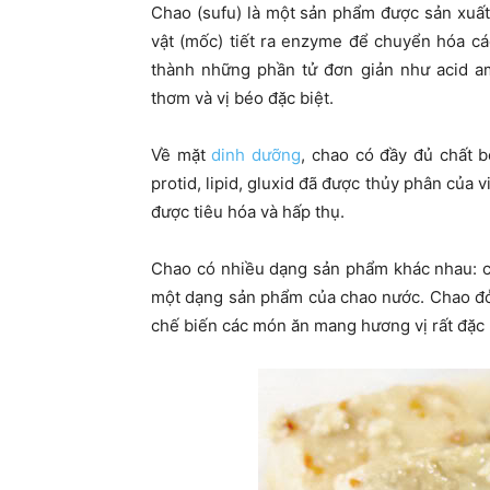
Chao (sufu) là một sản phẩm được sản xuấ
vật (mốc) tiết ra enzyme để chuyển hóa c
thành những phần tử đơn giản như acid a
thơm và vị béo đặc biệt.
Về mặt
dinh dưỡng
, chao có đầy đủ chất 
protid, lipid, gluxid đã được thủy phân của 
được tiêu hóa và hấp thụ.
Chao có nhiều dạng sản phẩm khác nhau: c
một dạng sản phẩm của chao nước. Chao đỏ
chế biến các món ăn mang hương vị rất đặc 