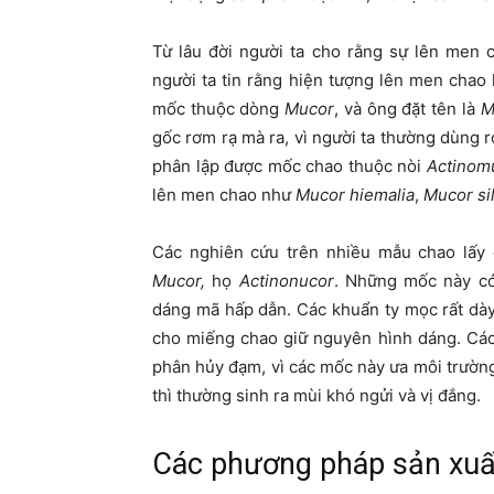
Từ lâu đời người ta cho rằng sự lên men 
người ta tin rằng hiện tượng lên men chao l
mốc thuộc dòng
Mucor
, và ông đặt tên là
M
gốc rơm rạ mà ra, vì người ta thường dùng 
phân lập được mốc chao thuộc nòi
Actinom
lên men chao như
Mucor hiemalia
,
Mucor si
Các nghiên cứu trên nhiều mẫu chao lấy
Mucor,
họ
Actinonucor
. Những mốc này có
dáng mã hấp dẫn. Các khuẩn ty mọc rất dày
cho miếng chao giữ nguyên hình dáng. Các
phân hủy đạm, vì các mốc này ưa môi trường
thì thường sinh ra mùi khó ngửi và vị đắng.
Các phương pháp sản xuấ