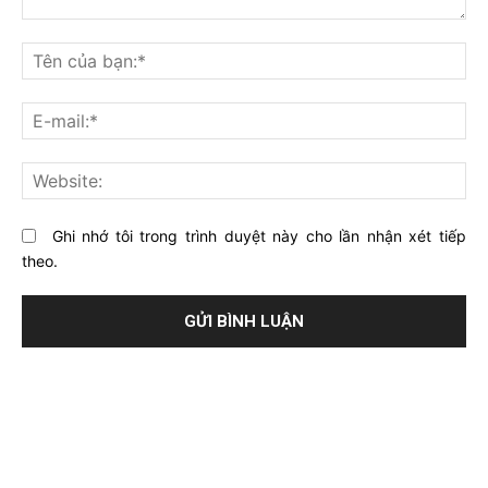
Bạn
nghĩ
Tê
gì
củ
về
bạ
E-
bài
mai
viết
này?
Web
Ghi nhớ tôi trong trình duyệt này cho lần nhận xét tiếp
theo.