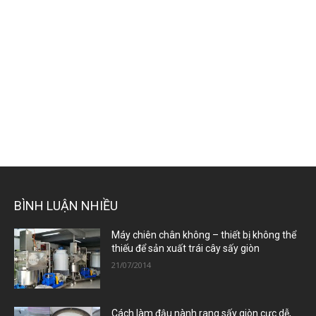
BÌNH LUẬN NHIỀU
Máy chiên chân không – thiết bị không thể
thiếu để sản xuất trái cây sấy giòn
21/07/2014
Cách làm đậu nành rang sấy giòn cực dễ,