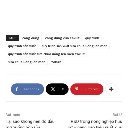
TAGS
công dụng
công dụng của Yakult
quy trình
quy trình sản xuất
quy trình sản xuất sữa chua uống lên men
quy trình sản xuất sữa chua uống lên men Yakult
sữa chua uống lên men
Yakult
Facebook
X
Pinterest
Bài trước
Bài kế
Tại sao không nên đổ dầu
R&D trong nông nghiệp hữu
mỡ xuống bồn rửa
cơ – nâng cao hiệu suất, cứu