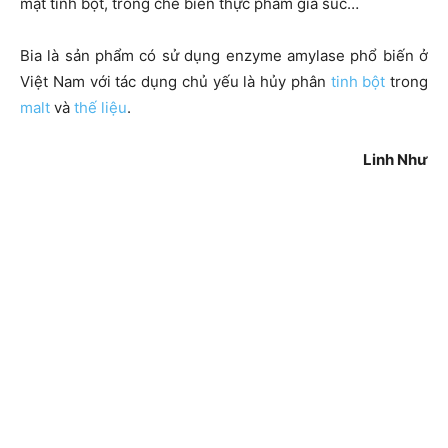
mật tinh bột, trong chế biến thực phẩm gia súc…
Bia là sản phẩm có sử dụng enzyme amylase phổ biến ở
Việt Nam với tác dụng chủ yếu là hủy phân
tinh bột
trong
malt
và
thế liệu
.
Linh Như