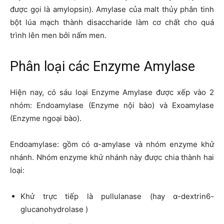
được gọi là amylopsin). Amylase của malt thủy phân tinh
bột lúa mạch thành disaccharide làm cơ chất cho quá
trình lên men bởi nấm men.
Phân loại các Enzyme Amylase
Hiện nay, có sáu loại Enzyme Amylase được xếp vào 2
nhóm: Endoamylase (Enzyme nội bào) và Exoamylase
(Enzyme ngoại bào).
Endoamylase: gồm có α-amylase và nhóm enzyme khử
nhánh. Nhóm enzyme khử nhánh này được chia thành hai
loại:
Khử trực tiếp là pullulanase (hay α-dextrin6-
glucanohydrolase )