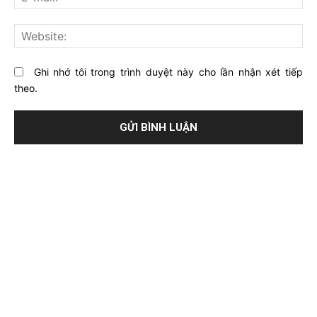
mai
viết
này?
Web
Ghi nhớ tôi trong trình duyệt này cho lần nhận xét tiếp
theo.