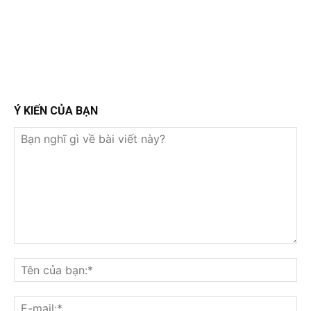
Ý KIẾN CỦA BẠN
Bạn
nghĩ
Tê
gì
củ
về
bạ
E-
bài