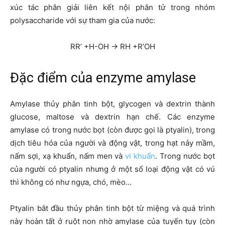
xúc tác phân giải liên kết nội phân tử trong nhóm
polysaccharide với sự tham gia của nước:
RR’ +H-OH → RH +R’OH
Đặc điểm của enzyme amylase
Amylase thủy phân tinh bột, glycogen và dextrin thành
glucose, maltose và dextrin hạn chế. Các enzyme
amylase có trong nước bọt (còn được gọi là ptyalin), trong
dịch tiêu hóa của người và động vật, trong hạt nảy mầm,
nấm sợi, xạ khuẩn, nấm men và
vi khuẩn
. Trong nước bọt
của người có ptyalin nhưng ở một số loại động vật có vú
thì không có như ngựa, chó, mèo…
Ptyalin bắt đầu thủy phân tinh bột từ miệng và quá trình
này hoàn tất ở ruột non nhờ amylase của tuyến tụy (còn