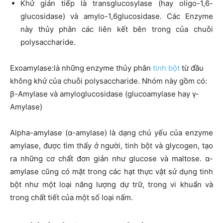
Khử gián tiếp là transglucosylase (hay oligo-1,6-
glucosidase) và amylo-1,6glucosidase. Các Enzyme
này thủy phân các liên kết bên trong của chuỗi
polysaccharide.
Exoamylase:là những enzyme thủy phân
tinh bột
từ đầu
không khử của chuỗi polysaccharide. Nhóm này gồm có:
β-Amylase và amyloglucosidase (glucoamylase hay γ-
Amylase)
Alpha-amylase (α-amylase) là dạng chủ yếu của enzyme
amylase, được tìm thấy ở người, tinh bột và glycogen, tạo
ra những cơ chất đơn giản như glucose và maltose. α-
amylase cũng có mặt trong các hạt thực vật sử dụng tinh
bột như một loại năng lượng dự trữ, trong vi khuẩn và
trong chất tiết của một số loại nấm.