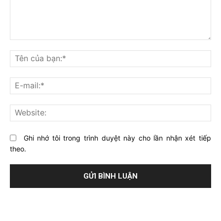
Bạn
nghĩ
Tê
gì
củ
về
bạ
E-
bài
mai
viết
này?
Web
Ghi nhớ tôi trong trình duyệt này cho lần nhận xét tiếp
theo.