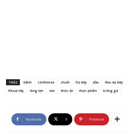
TAGS
bệnh
cenllulose
chuối
Dạ dày
dầu
đau dạ dày
Khoai tây
lòng lợn
táo
thức ăn
thực phẩm
trứng gà
Facebook
X
Pinterest