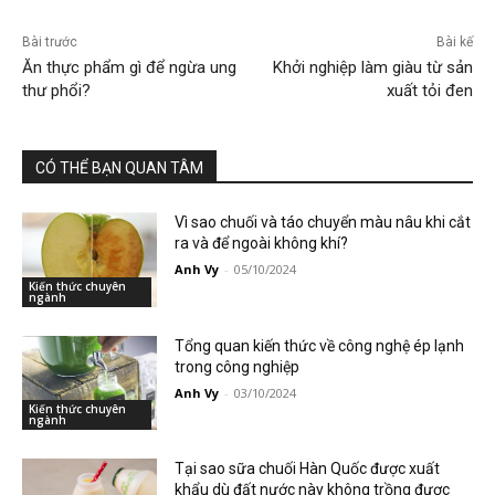
Bài trước
Bài kế
Ăn thực phẩm gì để ngừa ung
Khởi nghiệp làm giàu từ sản
thư phổi?
xuất tỏi đen
CÓ THỂ BẠN QUAN TÂM
Vì sao chuối và táo chuyển màu nâu khi cắt
ra và để ngoài không khí?
Anh Vy
-
05/10/2024
Kiến thức chuyên
ngành
Tổng quan kiến thức về công nghệ ép lạnh
trong công nghiệp
Anh Vy
-
03/10/2024
Kiến thức chuyên
ngành
Tại sao sữa chuối Hàn Quốc được xuất
khẩu dù đất nước này không trồng được