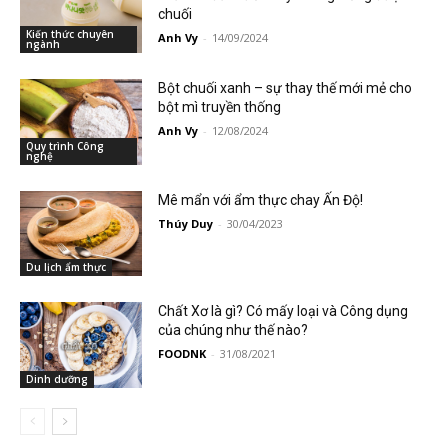
chuối
Kiến thức chuyên
Anh Vy
-
14/09/2024
ngành
Bột chuối xanh – sự thay thế mới mẻ cho
bột mì truyền thống
Anh Vy
-
12/08/2024
Quy trình Công
nghệ
Mê mẩn với ẩm thực chay Ấn Độ!
Thúy Duy
-
30/04/2023
Du lịch ẩm thực
Chất Xơ là gì? Có mấy loại và Công dụng
của chúng như thế nào?
FOODNK
-
31/08/2021
Dinh dưỡng