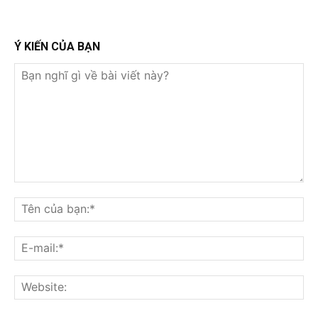
Ý KIẾN CỦA BẠN
Bạn
nghĩ
Tê
gì
củ
về
bạ
E-
bài
mai
viết
này?
Web