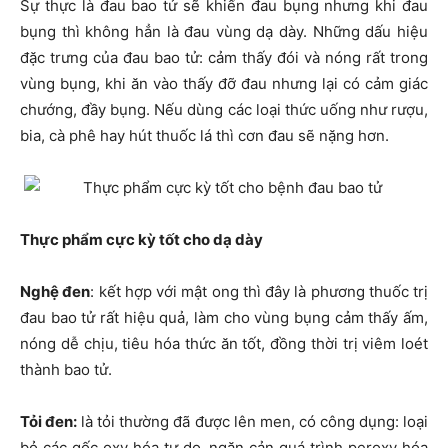
Sự thực là đau bao tử sẽ khiến đau bụng nhưng khi đau
bụng thì không hẳn là đau vùng dạ dày. Những dấu hiệu
đặc trưng của đau bao tử: cảm thấy đói và nóng rất trong
vùng bụng, khi ăn vào thấy đỡ đau nhưng lại có cảm giác
chướng, đầy bụng. Nếu dùng các loại thức uống như rượu,
bia, cà phê hay hút thuốc lá thì cơn đau sẽ nặng hơn.
Thực phẩm cực kỳ tốt cho dạ dày
Nghệ đen
: kết hợp với mật ong thì đây là phương thuốc trị
đau bao tử rất hiệu quả, làm cho vùng bụng cảm thấy ấm,
nóng dễ chịu, tiêu hóa thức ăn tốt, đồng thời trị viêm loét
thành bao tử.
Tỏi đen:
là tỏi thường đã được lên men, có công dụng: loại
bỏ các gốc oxy hóa tự do, ngăn cản quá trình peroxy hóa