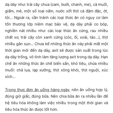
dạ dày như: trái cây chua (cam, bưởi, chanh, me), cà muối,
giấm, mẻ, một số loại nấm, nước xốt thịt cá đậm đặc, ớt,
tỏi… Ngoài ra, cần tránh các loại thức ăn có nguy cơ làm
tổn thương lớp niêm mạc bảo vệ, dạ dày phải co bóp,
nghiền nát nhiều như: các loại thức ăn cứng, rau nhiều
chất xơ, trái cây còn xanh cứng (cóc, ổi, xoài, táo…), thịt
nhiều gân sụn… Chưa kể những thức ăn này phải mất một
thời gian mới đến dạ dày, axit sẽ được sản xuất trong lúc
dạ dày trống, vô tình làm tăng lượng axit trong dạ dày. Hạn
chế ăn những thức ăn chế biến sẵn, khó tiêu, chứa nhiều
muối: chả lụa, lạp xưởng, thịt xông khói, thịt nguội, xúc
xích…
Trong thực đơn ăn uống hàng ngày
, nên ăn uống hợp lý,
đúng giờ giấc, đúng bữa. Nên chia bữa ăn ra nhiều lần để
hệ tiêu hóa không làm việc nhiều trong một thời gian và
tiêu hóa thức ăn được tốt hơn.