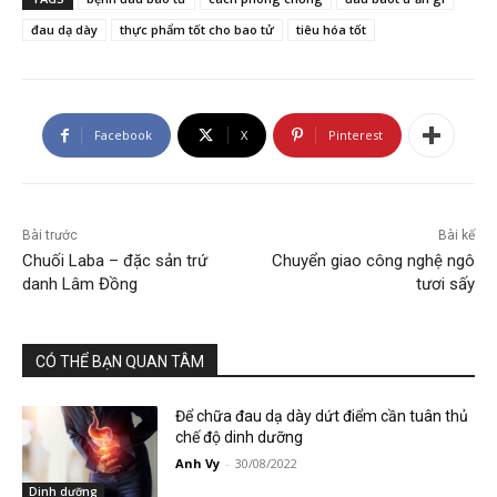
đau dạ dày
thực phẩm tốt cho bao tử
tiêu hóa tốt
Facebook
X
Pinterest
Bài trước
Bài kế
Chuối Laba – đặc sản trứ
Chuyển giao công nghệ ngô
danh Lâm Đồng
tươi sấy
CÓ THỂ BẠN QUAN TÂM
Để chữa đau dạ dày dứt điểm cần tuân thủ
chế độ dinh dưỡng
Anh Vy
-
30/08/2022
Dinh dưỡng