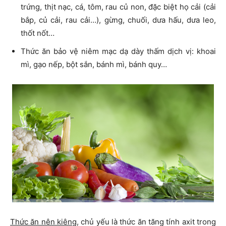
trứng, thịt nạc, cá, tôm, rau củ non, đặc biệt họ cải (cải
bắp, củ cải, rau cải…), gừng, chuối, dưa hấu, dưa leo,
thốt nốt…
Thức ăn bảo vệ niêm mạc dạ dày thấm dịch vị: khoai
mì, gạo nếp, bột sắn, bánh mì, bánh quy…
Thức ăn nên kiêng
, chủ yếu là thức ăn tăng tính axit trong