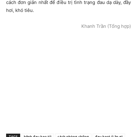
cách đơn giản nhất để điều trị tình trạng đau dạ dày, đầy
hơi, khó tiêu.
Khanh Trần (Tổng hợp)
TAGS
bệnh đau bao tử
cách phòng chống
đau baot ử ăn gì