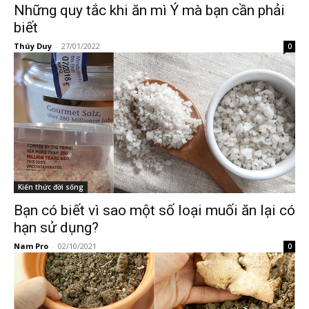
Những quy tắc khi ăn mì Ý mà bạn cần phải
biết
Thúy Duy
-
27/01/2022
0
Kiến thức đời sống
Bạn có biết vì sao một số loại muối ăn lại có
hạn sử dụng?
Nam Pro
-
02/10/2021
0