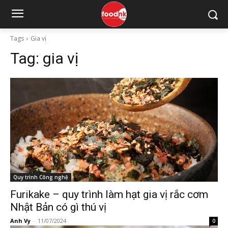
Tags
Gia vị
Tag:
gia vị
Quy trình Công nghệ
Furikake – quy trình làm hạt gia vị rắc cơm
Nhật Bản có gì thú vị
Anh Vy
-
11/07/2024
0