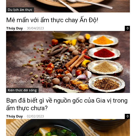
Du lịch ẩm thực
Mê mẩn với ẩm thực chay Ấn Độ!
Thúy Duy
-
30/04/2023
0
Kiến thức đời sống
Bạn đã biết gì về nguồn gốc của Gia vị trong
ẩm thực chưa?
Thúy Duy
-
02/02/2023
0