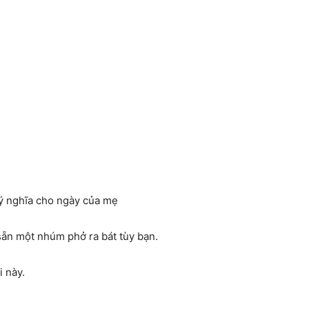
ẵn một nhúm phở ra bát tùy bạn.
i này.