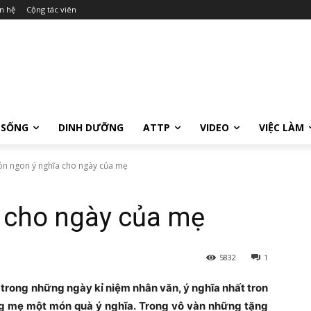
n hệ
Cộng tác viên
 SỐNG
DINH DƯỠNG
ATTP
VIDEO
VIỆC LÀM
n ngon ý nghĩa cho ngày của mẹ
 cho ngày của mẹ
5832
1
trong những ngày kỉ niệm nhân văn, ý nghĩa nhất tron
ng mẹ một món quà ý nghĩa. Trong vô vàn những tặng