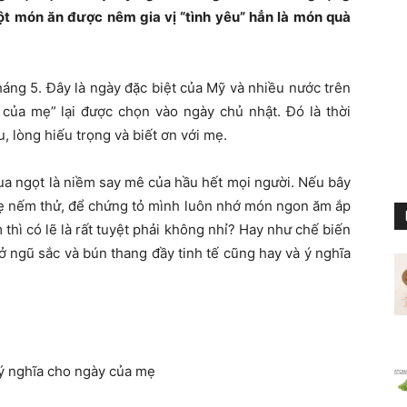
t món ăn được nêm gia vị “tình yêu” hẳn là món quà
háng 5. Đây là ngày đặc biệt của Mỹ và nhiều nước trên
 của mẹ” lại được chọn vào ngày chủ nhật. Đó là thời
, lòng hiếu trọng và biết ơn với mẹ.
ua ngọt là niềm say mê của hầu hết mọi người. Nếu bây
mẹ nếm thử, để chứng tỏ mình luôn nhớ món ngon ăm ắp
thì có lẽ là rất tuyệt phải không nhỉ? Hay như chế biến
 ngũ sắc và bún thang đầy tinh tế cũng hay và ý nghĩa