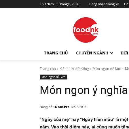
Thứ Năm, 6 Tháng 8, 2026
Đăng nhập/Đăng ký
Liê
TRANG CHỦ
CHUYÊN NGÀNH
ĐỜI
Trang chủ
Kiến thức đời sống
Món ngon dễ làm
Mó
Món ngon dễ làm
Món ngon ý nghĩa
Đăng bởi:
Nam Pro
12/05/2013
“Ngày của mẹ” hay “Ngày hiền mẫu” là một 
năm. Vào thời điểm này, ai cũng muốn tặ