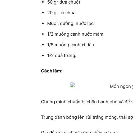
50 gr dưa chuột
20 gr cà chua
Muối, đường, nước lọc
1/2 muỗng canh nước mắm
1/8 muỗng canh xì dầu
1-2 quả trứng.
Cách làm:
Chúng mình chuẩn bị chần bánh phở và để s
Trứng đánh bông lên rùi tráng mỏng, thái sợ
Giá đỗ rửa sạch và cũng chần sơ qua.