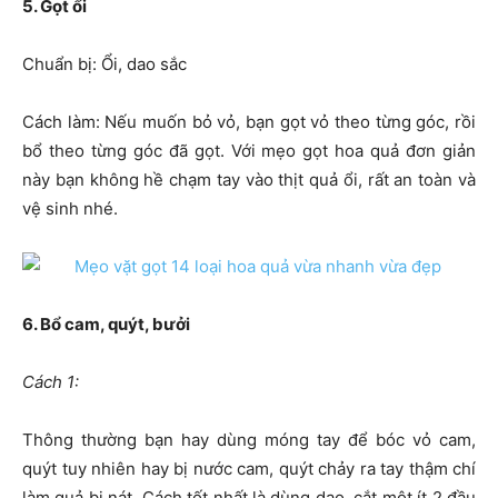
5. Gọt ổi
Chuẩn bị: Ổi, dao sắc
Cách làm: Nếu muốn bỏ vỏ, bạn gọt vỏ theo từng góc, rồi
bổ theo từng góc đã gọt. Với mẹo gọt hoa quả đơn giản
này bạn không hề chạm tay vào thịt quả ổi, rất an toàn và
vệ sinh nhé.
6. Bổ cam, quýt, bưởi
Cách 1:
Thông thường bạn hay dùng móng tay để bóc vỏ cam,
quýt tuy nhiên hay bị nước cam, quýt chảy ra tay thậm chí
làm quả bị nát. Cách tốt nhất là dùng dao, cắt một ít 2 đầu