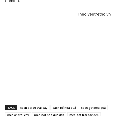
domino.
Theo yeutretho.vn
TAGS
cách bài trí trái cây
cách bổ hoa quả
cách gọt hoa quả
mẹo ăn trái cây
mẹo gọt hoa quả đẹp
mẹo gọt trái cây đẹp