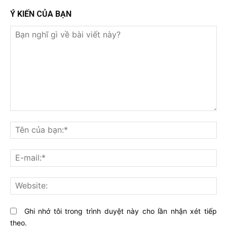
Ý KIẾN CỦA BẠN
Bạn
nghĩ
Tê
gì
củ
về
bạ
E-
bài
mai
viết
này?
Web
Ghi nhớ tôi trong trình duyệt này cho lần nhận xét tiếp
theo.