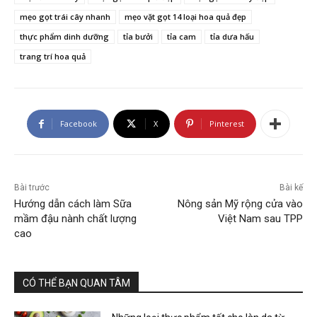
mẹo gọt trái cây nhanh
mẹo vặt gọt 14 loại hoa quả đẹp
thực phẩm dinh dưỡng
tỉa bưởi
tỉa cam
tỉa dưa hấu
trang trí hoa quả
Facebook
X
Pinterest
Bài trước
Bài kế
Hướng dẫn cách làm Sữa
Nông sản Mỹ rộng cửa vào
mầm đậu nành chất lượng
Việt Nam sau TPP
cao
CÓ THỂ BẠN QUAN TÂM