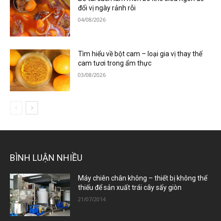
đổi vị ngày rảnh rỗi
04/08/2026
Tìm hiểu về bột cam – loại gia vị thay thế
cam tươi trong ẩm thực
03/08/2026
BÌNH LUẬN NHIỀU
Máy chiên chân không – thiết bị không thể
thiếu để sản xuất trái cây sấy giòn
21/07/2014