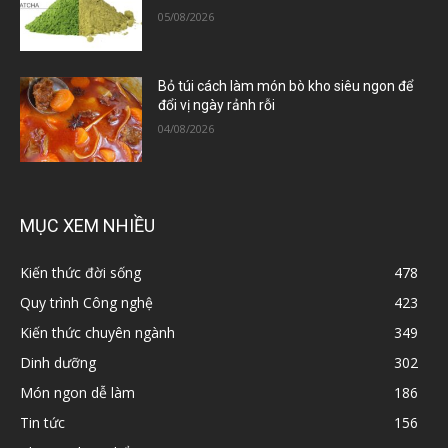
05/08/2026
Bỏ túi cách làm món bò kho siêu ngon để
đổi vị ngày rảnh rỗi
04/08/2026
MỤC XEM NHIỀU
Kiến thức đời sống
478
Quy trình Công nghệ
423
Kiến thức chuyên ngành
349
Dinh dưỡng
302
Món ngon dễ làm
186
Tin tức
156