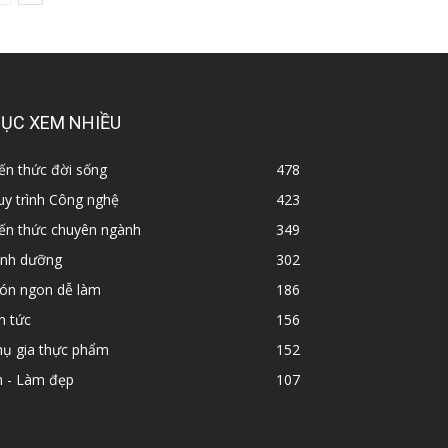
ỤC XEM NHIỀU
ến thức đời sống
478
y trình Công nghệ
423
iến thức chuyên ngành
349
inh dưỡng
302
ón ngon dễ làm
186
n tức
156
hụ gia thực phẩm
152
n - Làm đẹp
107