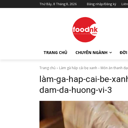
Thứ Bảy, 8 Tháng 8, 2026
Đăng nhập/Đăng ký
Liên
TRANG CHỦ
CHUYÊN NGÀNH
ĐỜI
Trang chủ
Làm gà hấp cải bẹ xanh – Món ăn thanh đ
làm-ga-hap-cai-be-xa
dam-da-huong-vi-3