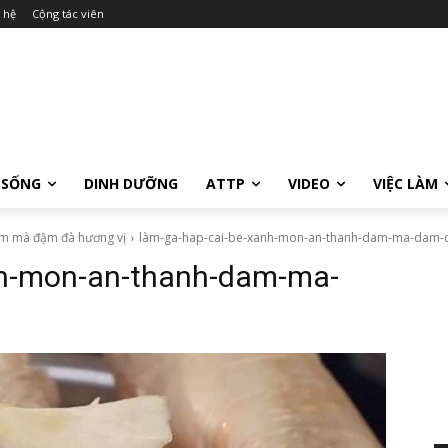
 hệ
Cộng tác viên
 SỐNG
DINH DƯỠNG
ATTP
VIDEO
VIỆC LÀM
ạm mà đậm đà hương vị
làm-ga-hap-cai-be-xanh-mon-an-thanh-dam-ma-dam-d
nh-mon-an-thanh-dam-ma-