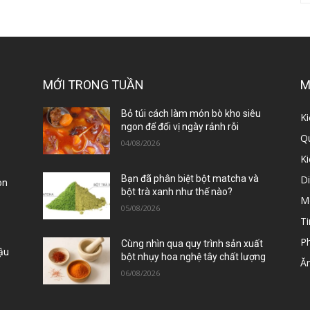
MỚI TRONG TUẦN
M
ị
Bỏ túi cách làm món bò kho siêu
Ki
ngon để đổi vị ngày rảnh rỗi
Qu
04/08/2026
K
D
Bạn đã phân biệt bột matcha và
òn
bột trà xanh như thế nào?
M
05/08/2026
Ti
P
Cùng nhìn qua quy trình sản xuất
Đậu
bột nhụy hoa nghệ tây chất lượng
Ă
06/08/2026