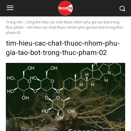
Trang chủ
Cùng tìm hiểu các chất thuộc nhóm phụ gia tạo bọt trong
thực phẩm
tim-hieu-cac-chat-thuoc-nhom-phu-gia-tao-bot-trong-thuc-
pham-02
tim-hieu-cac-chat-thuoc-nhom-phu-
gia-tao-bot-trong-thuc-pham-02