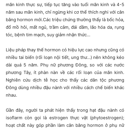
mãn kinh thực sự, tiếp tục tăng vào tuổi mãn kinh và 4-5
năm sau mãn kinh, chỉ ngừng khi cơ thể thích nghi với cân
bằng hormon mới.Các triệu chứng thường thấy là bốc hỏa,
đổ mồ hôi, mất ngủ, trầm cảm, đái dầm, lão hóa da, rụng
tóc, bệnh tim mạch, suy giảm nhận thức…
Liệu pháp thay thế hormon có hiệu lực cao nhưng cũng có
nhiều tai biến (rối loạn nội tiết, ung thư…) nên không kéo
dài quá 5 năm. Phụ nữ phương Đông, so với các nước
phương Tây, ít phàn nàn về các rối loạn của mãn kinh.
Nghiên cứu dịch tễ học cho thấy các dân tộc phương
Đông dùng nhiều đậu nành với nhiều cách chế biến khác
nhau.
Gần đây, người ta phát hiện thấy trong hạt đậu nành có
isoflarm còn gọi là estrogen thực vật (phytoestrogen);
hoạt chất này góp phần làm cân bằng hormon ở phụ nữ