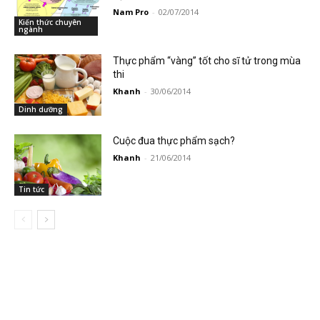
Nam Pro
-
02/07/2014
Kiến thức chuyên
ngành
Thực phẩm “vàng” tốt cho sĩ tử trong mùa
thi
Khanh
-
30/06/2014
Dinh dưỡng
Cuộc đua thực phẩm sạch?
Khanh
-
21/06/2014
Tin tức