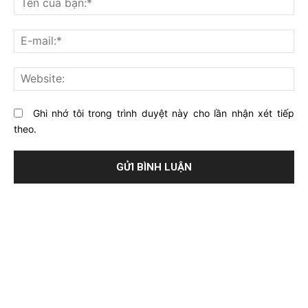
gì
củ
về
bạ
E-
bài
mai
viết
này?
Web
Ghi nhớ tôi trong trình duyệt này cho lần nhận xét tiếp
theo.