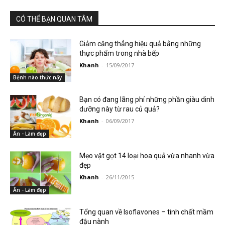
CÓ THỂ BẠN QUAN TÂM
Giảm căng thẳng hiệu quả bằng những
thực phẩm trong nhà bếp
Khanh
-
15/09/2017
Bệnh nào thức nấy
Bạn có đang lãng phí những phần giàu dinh
dưỡng này từ rau củ quả?
Khanh
-
06/09/2017
Ăn - Làm đẹp
Mẹo vặt gọt 14 loại hoa quả vừa nhanh vừa
đẹp
Khanh
-
26/11/2015
Ăn - Làm đẹp
Tổng quan về Isoflavones – tinh chất mầm
đậu nành