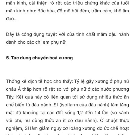
mãn kinh, cải thiện rõ rệt các triệu chứng khác của tuổi
mãn kinh như: Bốc hỏa, đổ mồ hôi đêm, trầm cảm, khô âm
đạo…
Đây là công dụng tuyệt vời của tinh chất mầm đậu nành
dành cho các chị em phụ nữ.
5. Tác dụng chuyển hoá xương
Thống kê dịch tễ học cho thấy: Tỷ lệ gãy xương ở phụ nữ
châu Á thấp hơn rõ rệt so với phụ nữ ở các nước phương
Tây. Kết quả này có liên quan tới sử dụng nhiều thức ăn
chế biến từ đậu nành. SI (isoflarm của đậu nành) làm tăng
mật độ khoáng tại các đốt sống 1,2 đến 1,4 lần (so sánh
với phụ nữ dùng thức ăn ít có đậu nành). Ở chuột thực
nghiệm, SI làm giảm nguy cơ loãng xương do ức chế hoạt