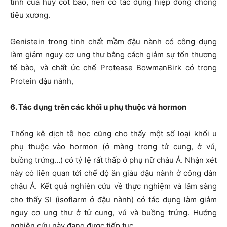
tính của hủy cốt bào, nên có tác dụng hiệp đồng chống
tiêu xương.
Genistein trong tinh chất mầm đậu nành có công dụng
làm giảm nguy cơ ung thư bằng cách giảm sự tổn thương
tế bào, và chất ức chế Protease BowmanBirk có trong
Protein đậu nành,
6. Tác dụng trên các khối u phụ thuộc và hormon
Thống kê dịch tễ học cũng cho thấy một số loại khối u
phụ thuộc vào hormon (ở màng trong tử cung, ở vú,
buồng trứng…) có tỷ lệ rất thấp ở phụ nữ châu Á. Nhận xét
này có liên quan tới chế độ ăn giàu đậu nành ở công dân
châu Á. Kết quả nghiên cứu về thực nghiệm và lâm sàng
cho thấy SI (isoflarm ở đậu nành) có tác dụng làm giảm
nguy cơ ung thư ở tử cung, vú và buồng trứng. Hướng
nghiên cứu này đang được tiếp tục.