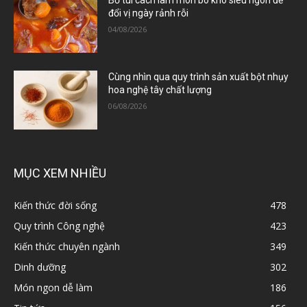
Bỏ túi cách làm món bò kho siêu ngon để
đổi vị ngày rảnh rỗi
04/08/2026
Cùng nhìn qua quy trình sản xuất bột nhụy
hoa nghệ tây chất lượng
06/08/2026
MỤC XEM NHIỀU
Kiến thức đời sống
478
Quy trình Công nghệ
423
Kiến thức chuyên ngành
349
Dinh dưỡng
302
Món ngon dễ làm
186