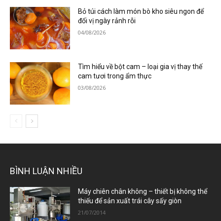
Bỏ túi cách làm món bò kho siêu ngon để
đổi vị ngày rảnh rỗi
04/08/2026
Tìm hiểu về bột cam – loại gia vị thay thế
cam tươi trong ẩm thực
03/08/2026
BÌNH LUẬN NHIỀU
Máy chiên chân không – thiết bị không thể
thiếu để sản xuất trái cây sấy giòn
21/07/2014