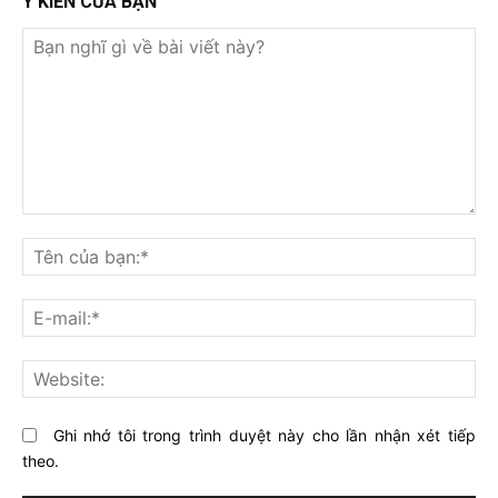
Ý KIẾN CỦA BẠN
Bạn
nghĩ
Tê
gì
củ
về
bạ
E-
bài
mai
viết
này?
Web
Ghi nhớ tôi trong trình duyệt này cho lần nhận xét tiếp
theo.