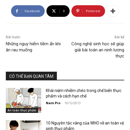
Facebook
X
Pinterest
Bài trước
Bài kế
Những nguy hiểm tiềm ẩn khi
Công nghệ sinh học sẽ giúp
ăn rau muống
giải bài toán an ninh lương
thực
CÓ THỂ BẠN QUAN TÂM
Khái niệm nhiễm chéo trong chế biến thực
phẩm và cách hạn chế
Nam Pro
-
10/12/2013
An toàn thực phẩm
10 Nguyên tắc vàng của WHO về an toàn vệ
sinh thực phẩm