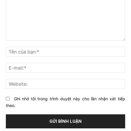
Bạn
nghĩ
Tê
gì
củ
về
bạ
E-
bài
mai
viết
này?
Web
Ghi nhớ tôi trong trình duyệt này cho lần nhận xét tiếp
theo.