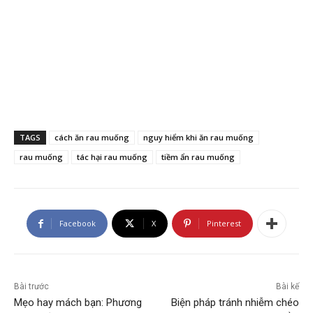
TAGS
cách ăn rau muống
nguy hiểm khi ăn rau muống
rau muống
tác hại rau muống
tiềm ẩn rau muống
Facebook
X
Pinterest
Bài trước
Bài kế
Mẹo hay mách bạn: Phương
Biện pháp tránh nhiễm chéo