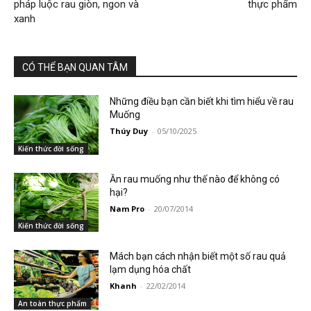
pháp luộc rau giòn, ngon và
thực phẩm
xanh
CÓ THỂ BẠN QUAN TÂM
Những điều bạn cần biết khi tìm hiểu về rau
Muống
Thúy Duy
-
05/10/2025
Kiến thức đời sống
Ăn rau muống như thế nào để không có
hại?
Nam Pro
-
20/07/2014
Kiến thức đời sống
Mách bạn cách nhận biết một số rau quả
lạm dụng hóa chất
Khanh
-
22/02/2014
An toàn thực phẩm