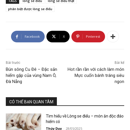
TAGS
lòng se điếu
lòng se điếu thật
phân biệt được lòng se điếu
Facebook
X
Pinterest
Bài trước
Bài kế
Bún sông Cu Đê – Đặc sản
Hot rần rần với cách làm món
hiếm gặp của vùng Nam Ô,
Mực cuốn bánh tráng siêu
Đà Nẵng
ngon
CÓ THỂ BẠN QUAN TÂM
Tìm hiểu về Lòng se điếu – món ăn độc đáo
hiếm có
Thúy Duy
-
28/05/2025