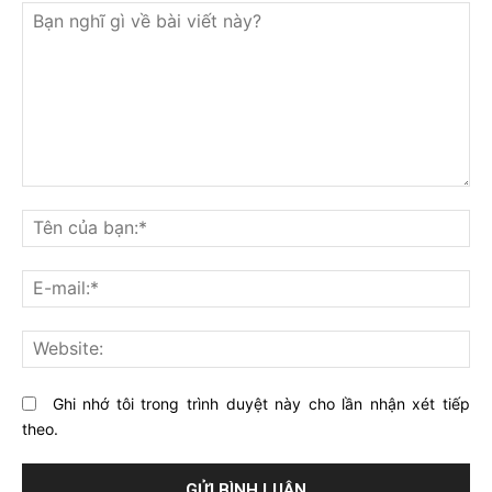
Bạn
nghĩ
Tê
gì
củ
về
bạ
E-
bài
mai
viết
này?
Web
Ghi nhớ tôi trong trình duyệt này cho lần nhận xét tiếp
theo.