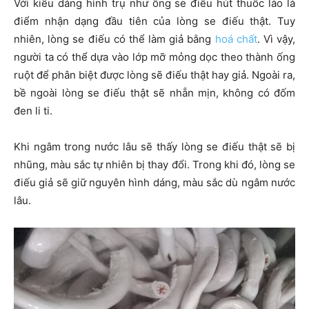
Với kiểu dáng hình trụ như ống se điếu hút thuốc lào là
điểm nhận dạng đầu tiên của lòng se điếu thật. Tuy
nhiên, lòng se điếu có thể làm giả bằng
hoá chất
. Vì vậy,
người ta có thể dựa vào lớp mỡ mỏng dọc theo thành ống
ruột để phân biệt được lòng sẽ điếu thật hay giả. Ngoài ra,
bề ngoài lòng se điếu thật sẽ nhẵn mịn, không có đốm
đen li ti.
Khi ngâm trong nước lâu sẽ thấy lòng se điếu thật sẽ bị
nhũng, màu sắc tự nhiên bị thay đổi. Trong khi đó, lòng se
điếu giả sẽ giữ nguyên hình dáng, màu sắc dù ngâm nước
lâu.