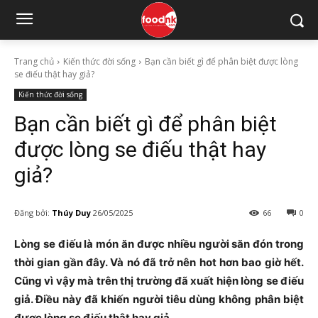
Trang chủ
Kiến thức đời sống
Bạn cần biết gì để phân biệt được lòng
se điếu thật hay giả?
Kiến thức đời sống
Bạn cần biết gì để phân biệt
được lòng se điếu thật hay
giả?
Đăng bởi:
Thúy Duy
26/05/2025
66
0
Lòng se điếu là món ăn được nhiều người săn đón trong
thời gian gần đây. Và nó đã trở nên hot hơn bao giờ hết.
Cũng vì vậy mà trên thị trường đã xuất hiện lòng se điếu
giả. Điều này đã khiến người tiêu dùng không phân biệt
được lòng se điếu thật hay giả.