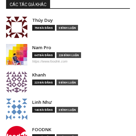
CÁC TÁC GIẢ KHÁC
Thúy Duy
758 BÀI ĐĂNG
0 BÌNH LUẬN
Nam Pro
647 BÀI ĐĂNG
226 BÌNH LUẬN
https://www.foodnk.com
Khanh
223 BÀI ĐĂNG
0 BÌNH LUẬN
Linh Như
146 BÀI ĐĂNG
0 BÌNH LUẬN
FOODNK