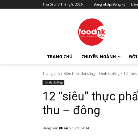
Thứ Sáu, 7 Tháng 8, 2026
Đăng nhập/Đăng ký
Liên
TRANG CHỦ
CHUYÊN NGÀNH
ĐỜI
Trang chủ
Kiến thức đời sống
Dinh dưỡng
12 "siê
Dinh dưỡng
12 “siêu” thực ph
thu – đông
Đăng bởi:
Khanh
15/10/2014