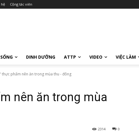
 hệ
Cộng tác viên
 SỐNG
DINH DƯỠNG
ATTP
VIDEO
VIỆC LÀM
u" thực phẩm nên ăn trong mùa thu - đông
ẩm nên ăn trong mùa
2314
0