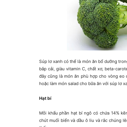
Súp lơ xanh có thể là món ăn bổ dưỡng tron
bắp cải, giàu vitamin C, chất xơ, beta-carot
đây cũng là món ăn phù hợp cho vòng eo c
hoặc làm món salad cho bữa ăn với súp lơ x
Hạt bí
Mỗi khẩu phần hạt bí ngô có chứa 14% kẽ
chút muối biển và dầu ô liu và rắc chúng l