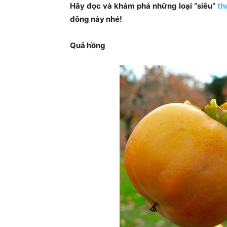
Hãy đọc và khám phá những loại “siêu”
th
đông này nhé!
Quả hồng