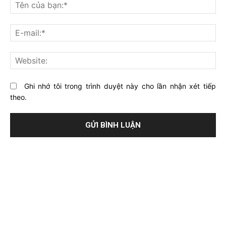
nghĩ
Tê
gì
củ
về
bạ
E-
bài
mai
viết
này?
Web
Ghi nhớ tôi trong trình duyệt này cho lần nhận xét tiếp
theo.