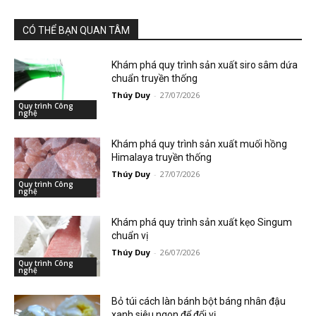
CÓ THỂ BẠN QUAN TÂM
Khám phá quy trình sản xuất siro sâm dứa
chuẩn truyền thống
Thúy Duy
-
27/07/2026
Quy trình Công
nghệ
Khám phá quy trình sản xuất muối hồng
Himalaya truyền thống
Thúy Duy
-
27/07/2026
Quy trình Công
nghệ
Khám phá quy trình sản xuất kẹo Singum
chuẩn vị
Thúy Duy
-
26/07/2026
Quy trình Công
nghệ
Bỏ túi cách làn bánh bột báng nhân đậu
xanh siêu ngon để đổi vị