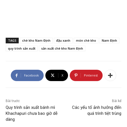
TAGS
chè kho Nam Định
đậu xanh
món chè kho
Nam Định
quy trình sản xuất
sản xuất chè kho Nam Định
Facebook
X
Pinterest
Bài trước
Bài kế
Quy trình sản xuất bánh mì
Các yếu tố ảnh hưởng đến
Khachapuri chưa bao giờ dễ
quá trình tiệt trùng
dàng