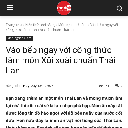
Trang chủ
Kiến thức đời sống
Món ngon dễ làm
Vào bếp ngay với
công thức làm món Xôi xoài chuẩn Thái Lan
Món ngon dễ làm
Vào bếp ngay với công thức
làm món Xôi xoài chuẩn Thái
Lan
Đăng bởi:
Thúy Duy
10/10/2023
131
0
Bạn đang thèm ăn một món Thái Lan và mong muốn làm
tại nhà thì xôi xoài sẽ là lựa chọn phù hợp. Món ăn này rất
được lòng tín đồ hảo ngọt với độ béo ngậy của nước cốt
dừa. Hơn nữa đây là món ăn vặt nổi tiếng của Thái Lan.
Ngày hôm nay, Foodnk sẽ cùng bạn vào bếp để thử ngay