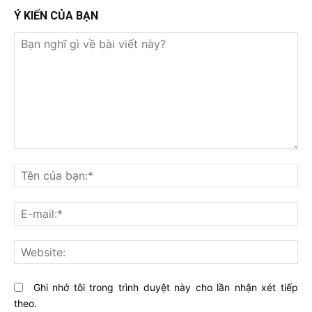
Ý KIẾN CỦA BẠN
Bạn
nghĩ
Tê
gì
củ
về
bạ
E-
bài
mai
viết
này?
Web
Ghi nhớ tôi trong trình duyệt này cho lần nhận xét tiếp
theo.