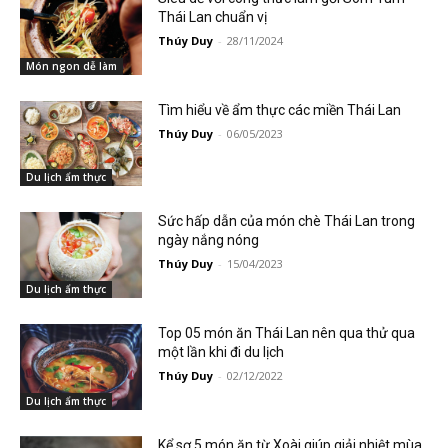
Thái Lan chuẩn vị
Thúy Duy
-
28/11/2024
Món ngon dễ làm
Tìm hiểu về ẩm thực các miền Thái Lan
Thúy Duy
-
06/05/2023
Du lịch ẩm thực
Sức hấp dẫn của món chè Thái Lan trong
ngày nắng nóng
Thúy Duy
-
15/04/2023
Du lịch ẩm thực
Top 05 món ăn Thái Lan nên qua thử qua
một lần khi đi du lịch
Thúy Duy
-
02/12/2022
Du lịch ẩm thực
Kể sơ 5 món ăn từ Xoài giúp giải nhiệt mùa