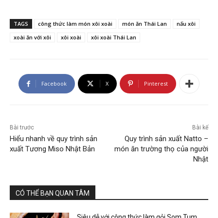
TAGS
công thức làm món xôi xoài
món ăn Thái Lan
nấu xôi
xoài ăn với xôi
xôi xoài
xôi xoài Thái Lan
Facebook
X
Pinterest
Bài trước
Bài kế
Hiểu nhanh về quy trình sản
Quy trình sản xuất Natto –
xuất Tương Miso Nhật Bản
món ăn trường thọ của người
Nhật
CÓ THỂ BẠN QUAN TÂM
Siêu dễ với công thức làm gỏi Som Tum