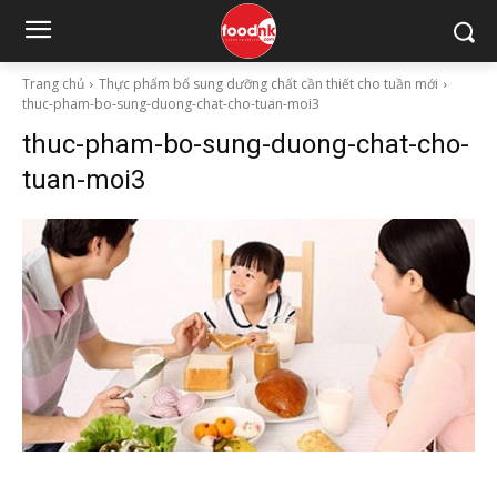
Trang chủ
Thực phẩm bổ sung dưỡng chất cần thiết cho tuần mới
thuc-pham-bo-sung-duong-chat-cho-tuan-moi3
thuc-pham-bo-sung-duong-chat-cho-
tuan-moi3