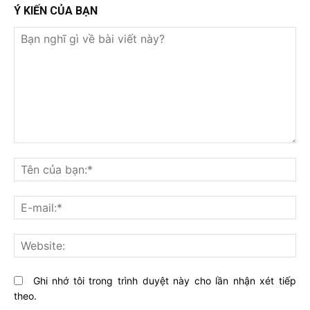
Ý KIẾN CỦA BẠN
Bạn
nghĩ
Tê
gì
củ
về
bạ
E-
bài
mai
viết
này?
Web
Ghi nhớ tôi trong trình duyệt này cho lần nhận xét tiếp
theo.