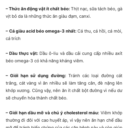
– Thức ăn động vật ít chất béo:
Thịt nạc, sữa tách béo, gà
vịt bỏ da là những thức ăn giàu đạm, canxi.
– Cá giàu acid béo omega-3 nhất:
Cá thu, cá hồi, cá mòi,
cá trích
– Dầu thực vật:
Dầu ô-liu và dầu cải cung cấp nhiều axít
béo omega-3 có khả năng kháng viêm.
– Giới hạn sử dụng đường:
Tránh các loại đường cát
trắng, cát vàng vì ăn nhiều sẽ làm tăng cân, đè nặng lên
khớp xương. Cũng vậy, nên ăn ít chất bột đường vì nếu dư
sẽ chuyển hóa thành chất béo.
– Giới hạn dầu mỡ và chú ý cholesterol máu:
Viêm khớp
thường đi đôi với cao huyết áp, vì vậy nên ăn hạn chế dầu
mỡ để tránh biến chứng của các căn bệnh này và còn giúp