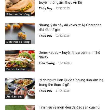
truyền thống ẩm thực Ấn Độ
Thúy Duy
-
23/12/2025
Kiến thức đời sống
Những lý do này đã khiến ớt Aji Charapita
đắt đỏ thế giới
Thúy Duy
-
02/12/2025
Kiến thức đời sống
Doner kebab – huyền thoại bánh mì Thổ
Nhĩ Kỳ
Kiều Trang
-
18/11/2025
Du lịch ẩm thực
Lý do người Hàn Quốc sử dụng đũa kim loại
trong ẩm thực là gì?
Thúy Duy
-
21/04/2025
Ăn - Làm đẹp
Tìm hiểu về món Rêu đá đặc sản của núi