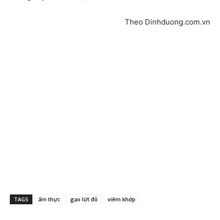
Theo Dinhduong.com.vn
TAGS
ẩm thực
gạo lứt đỏ
viêm khớp