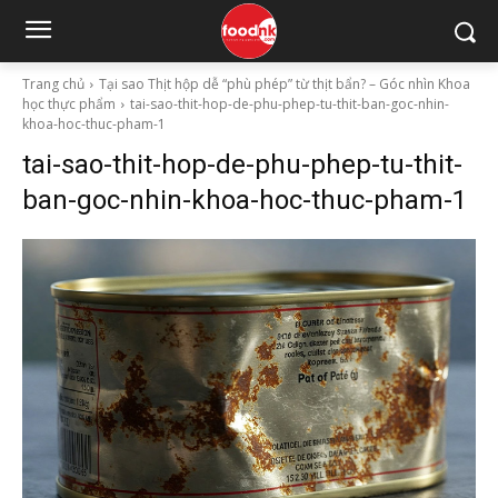
Trang chủ
Tại sao Thịt hộp dễ “phù phép” từ thịt bẩn? – Góc nhìn Khoa
học thực phẩm
tai-sao-thit-hop-de-phu-phep-tu-thit-ban-goc-nhin-
khoa-hoc-thuc-pham-1
tai-sao-thit-hop-de-phu-phep-tu-thit-
ban-goc-nhin-khoa-hoc-thuc-pham-1