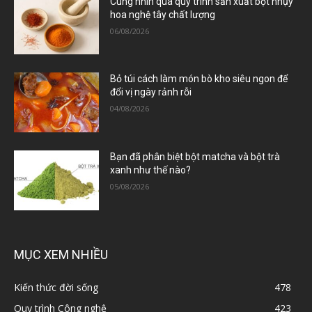
Cùng nhìn qua quy trình sản xuất bột nhụy
hoa nghệ tây chất lượng
06/08/2026
Bỏ túi cách làm món bò kho siêu ngon để
đổi vị ngày rảnh rỗi
04/08/2026
Bạn đã phân biệt bột matcha và bột trà
xanh như thế nào?
05/08/2026
MỤC XEM NHIỀU
Kiến thức đời sống
478
Quy trình Công nghệ
423