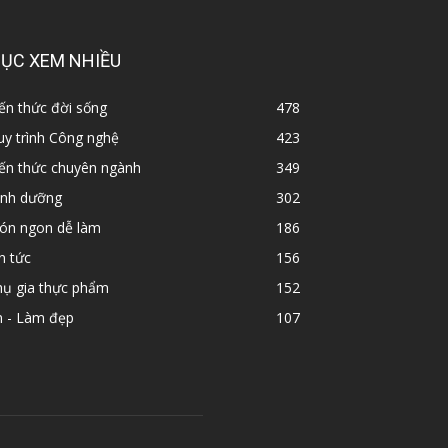
ỤC XEM NHIỀU
ến thức đời sống
478
y trình Công nghệ
423
iến thức chuyên ngành
349
inh dưỡng
302
ón ngon dễ làm
186
n tức
156
hụ gia thực phẩm
152
n - Làm đẹp
107