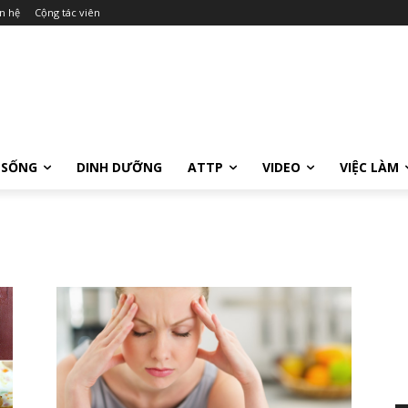
n hệ
Cộng tác viên
 SỐNG
DINH DƯỠNG
ATTP
VIDEO
VIỆC LÀM