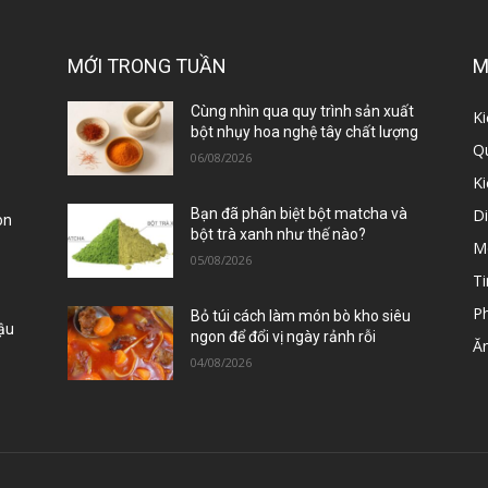
MỚI TRONG TUẦN
M
ị
Cùng nhìn qua quy trình sản xuất
Ki
bột nhụy hoa nghệ tây chất lượng
Qu
06/08/2026
K
D
Bạn đã phân biệt bột matcha và
òn
bột trà xanh như thế nào?
M
05/08/2026
Ti
P
Bỏ túi cách làm món bò kho siêu
Đậu
ngon để đổi vị ngày rảnh rỗi
Ă
04/08/2026