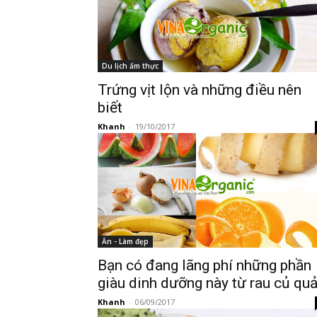
Du lịch ẩm thực
Trứng vịt lộn và những điều nên
biết
Khanh
-
19/10/2017
Ăn - Làm đẹp
Bạn có đang lãng phí những phần
giàu dinh dưỡng này từ rau củ qu
Khanh
-
06/09/2017