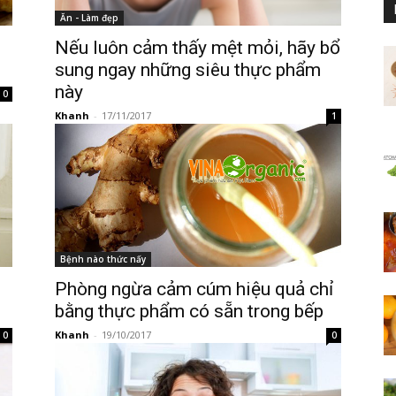
Ăn - Làm đẹp
Nếu luôn cảm thấy mệt mỏi, hãy bổ
sung ngay những siêu thực phẩm
này
0
Khanh
-
17/11/2017
1
Bệnh nào thức nấy
Phòng ngừa cảm cúm hiệu quả chỉ
bằng thực phẩm có sẵn trong bếp
Khanh
-
19/10/2017
0
0