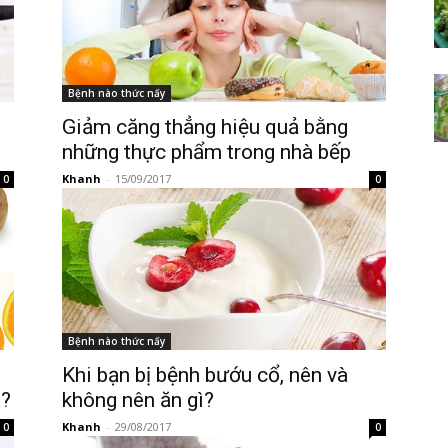
Bệnh nào thức nấy
Giảm căng thẳng hiệu quả bằng
những thực phẩm trong nhà bếp
Khanh
-
15/09/2017
0
0
Bệnh nào thức nấy
Khi bạn bị bệnh bướu cổ, nên và
ả?
không nên ăn gì?
Khanh
-
29/08/2017
0
0