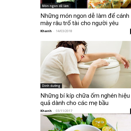
Món ngon dễ làm
Những món ngon dễ làm để cánh
mày râu trổ tài cho người yêu
Khanh
-
14/03/2018
Dinh dưỡng
Những bí kíp chữa ốm nghén hiệu
quả dành cho các mẹ bầu
Khanh
-
03/11/2017