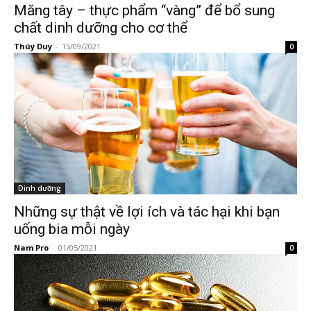
Măng tây – thực phẩm “vàng” để bổ sung
chất dinh dưỡng cho cơ thể
Thúy Duy
-
15/09/2021
0
Dinh dưỡng
Những sự thật về lợi ích và tác hại khi bạn
uống bia mỗi ngày
Nam Pro
-
01/05/2021
0