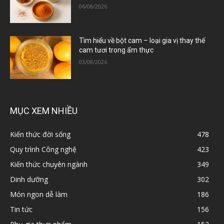
06/08/2026
Tìm hiểu về bột cam – loại gia vị thay thế
cam tươi trong ẩm thực
03/08/2026
MỤC XEM NHIỀU
Kiến thức đời sống
478
Quy trình Công nghệ
423
Kiến thức chuyên ngành
349
Dinh dưỡng
302
Món ngon dễ làm
186
Tin tức
156