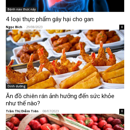
Bệnh nào thức nấy
4 loại thực phẩm gây hại cho gan
Ngọc Bích
-
29/08/2023
0
Dinh dưỡng
Ăn đồ chiên rán ảnh hưởng đến sức khỏe
như thế nào?
Trần Thị Diễm Tiên
-
08/07/2023
0