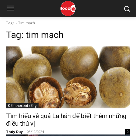
Tags
Tim mạch
Tag:
tim mạch
Kiến thức đời sống
Tìm hiểu về quả La hán để biết thêm những
điều thú vị
Thúy Duy
-
08/12/2024
0