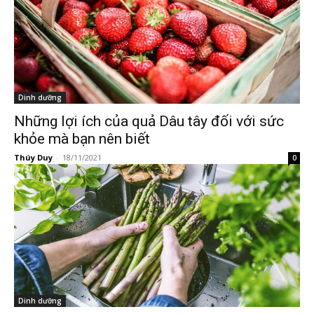
Dinh dưỡng
Những lợi ích của quả Dâu tây đối với sức
khỏe mà bạn nên biết
Thúy Duy
-
18/11/2021
0
Dinh dưỡng