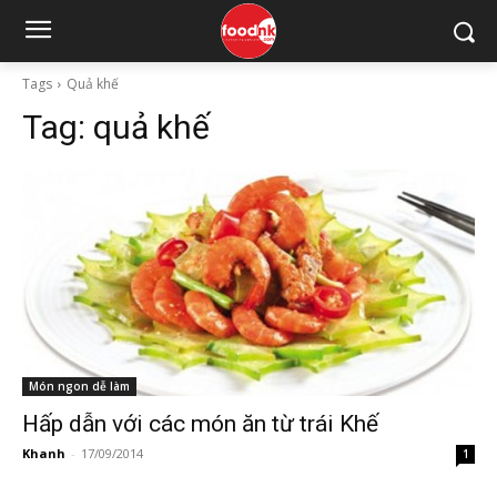
Tags
Quả khế
Tag:
quả khế
Món ngon dễ làm
Hấp dẫn với các món ăn từ trái Khế
Khanh
-
17/09/2014
1