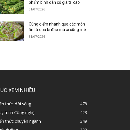
phẩm bình dân có giá trị cao
31/07/2026
Cùng điểm nhanh qua các món
ăn từ quả bí đao mà ai cũng mê
31/07/2026
ỤC XEM NHIỀU
ến thức đời sống
478
y trình Công nghệ
423
iến thức chuyên ngành
349
inh dưỡng
302