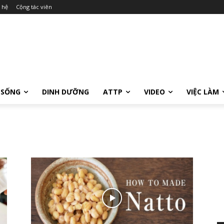
 hệ
Cộng tác viên
 SỐNG
DINH DƯỠNG
ATTP
VIDEO
VIỆC LÀM