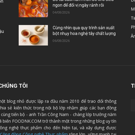
òn
ngon để đổi vị ngày rảnh rỗi
M
04/08/2026
Ti
P
Cùng nhìn qua quy trình sản xuất
Đậu
bột nhụy hoa nghệ tây chất lượng
Ă
06/08/2026
CHÚNG TÔI
T
ột blog nhỏ được lập ra đầu năm 2010 để trao đổi thông
 chia sẻ kiến thức trong nội bộ lớp nhằm giúp các bạn đồng
cùng tiến bộ - anh Trần Công Nam - chàng lớp trưởng năm
ã biến FOODNK.COM trở thành một trong những blog uy tín
ông nghệ thực phẩm cho đến hiện tại, và xây dựng được
Cộng đồng Công nghệ Thực phẩm
rộng lớn, vững mạnh tại