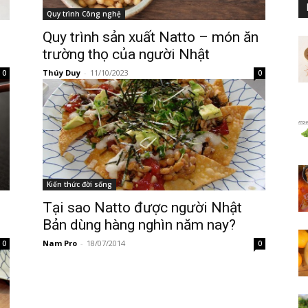
Quy trình Công nghệ
Quy trình sản xuất Natto – món ăn
trường thọ của người Nhật
Thúy Duy
-
11/10/2023
0
0
Kiến thức đời sống
Tại sao Natto được người Nhật
Bản dùng hàng nghìn năm nay?
Nam Pro
-
18/07/2014
0
0