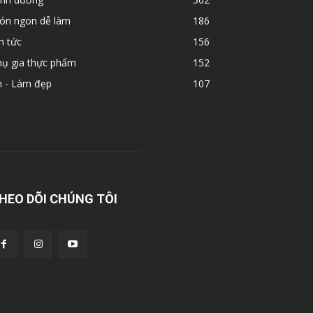
ón ngon dễ làm
186
n tức
156
hụ gia thực phẩm
152
n - Làm đẹp
107
HEO DÕI CHÚNG TÔI