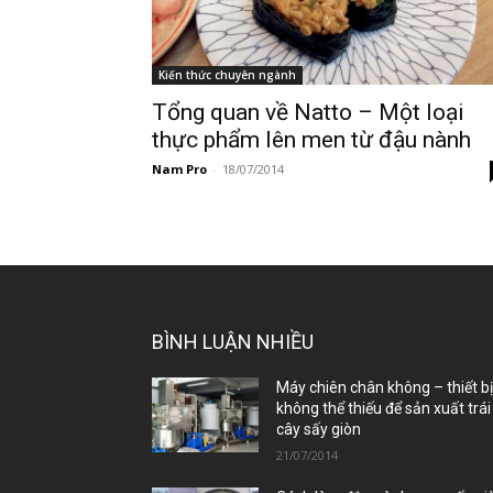
Kiến thức chuyên ngành
Tổng quan về Natto – Một loại
thực phẩm lên men từ đậu nành
Nam Pro
-
18/07/2014
BÌNH LUẬN NHIỀU
Máy chiên chân không – thiết b
không thể thiếu để sản xuất trái
cây sấy giòn
21/07/2014