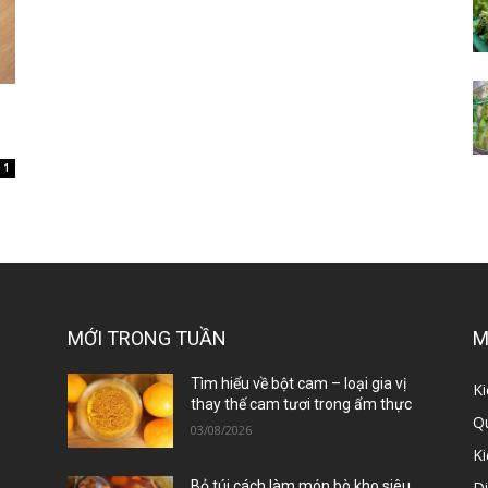
1
MỚI TRONG TUẦN
M
ị
Tìm hiểu về bột cam – loại gia vị
Ki
thay thế cam tươi trong ẩm thực
Qu
03/08/2026
K
D
Bỏ túi cách làm món bò kho siêu