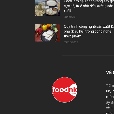
Cách làm đậu nành rang sấy gi
cực dễ, từ ở nhà đến xưởng sản
xuất
08/10/2014
Quy trình công nghệ sản xuất 
phụ (Đậu hũ) trong công nghệ
thực phẩm
09/06/2013
VỀ 
Từ m
tin,
môn 
ấy đ
về C
một