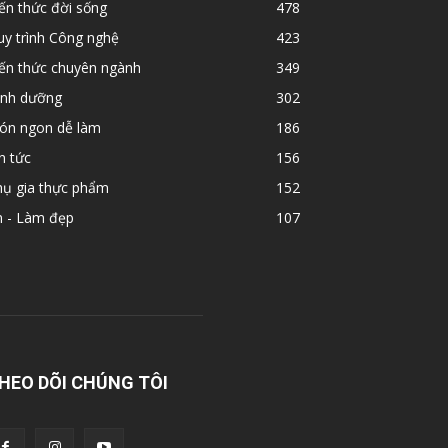
ến thức đời sống
478
y trình Công nghệ
423
iến thức chuyên ngành
349
inh dưỡng
302
ón ngon dễ làm
186
n tức
156
hụ gia thực phẩm
152
n - Làm đẹp
107
HEO DÕI CHÚNG TÔI