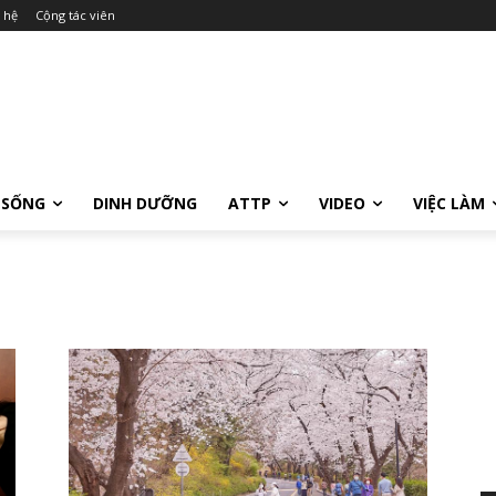
 hệ
Cộng tác viên
 SỐNG
DINH DƯỠNG
ATTP
VIDEO
VIỆC LÀM