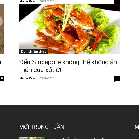
Nam Pro
-
29/07/2013
0
Du lịch ẩm thực
á
Đến Singapore không thể không ăn
món cua xốt ớt
Nam Pro
-
29/04/2013
0
0
MỚI TRONG TUẦN
M