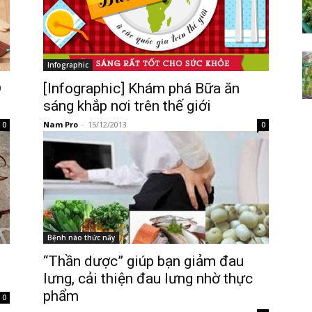
Infographic
D
[Infographic] Khám phá Bữa ăn
sáng khắp nơi trên thế giới
Nam Pro
-
15/12/2013
0
0
Bệnh nào thức nấy
“Thần dược” giúp bạn giảm đau
lưng, cải thiện đau lưng nhờ thực
phẩm
0