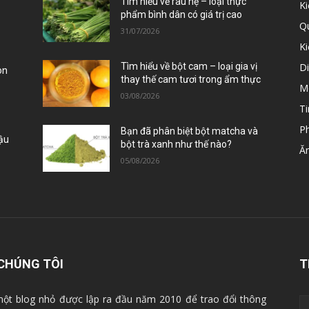
ị
Tìm hiểu về rau hẹ – loại thực
Ki
phẩm bình dân có giá trị cao
Qu
31/07/2026
K
D
Tìm hiểu về bột cam – loại gia vị
òn
thay thế cam tươi trong ẩm thực
M
03/08/2026
Ti
P
Bạn đã phân biệt bột matcha và
Đậu
bột trà xanh như thế nào?
Ă
05/08/2026
CHÚNG TÔI
T
ột blog nhỏ được lập ra đầu năm 2010 để trao đổi thông