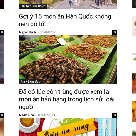
Du lịch ẩm thực
i
Gợi ý 15 món ăn Hàn Quốc không
nên bỏ lỡ
Ngọc Bích
-
21/08/2023
0
0
Ăn - Làm đẹp
Đã có lúc côn trùng được xem là
món ăn hảo hạng trong lịch sử loài
người
Nam Pro
-
07/01/2021
0
0