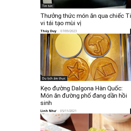
Tin tức
Thưởng thức món ăn qua chiếc T
vi tái tạo mùi vị
Thúy Duy
-
07/09/2023
Du lịch ẩm thực
Kẹo đường Dalgona Hàn Quốc:
Món ăn đường phố đang dần hồi
sinh
Linh Như
-
05/11/2021