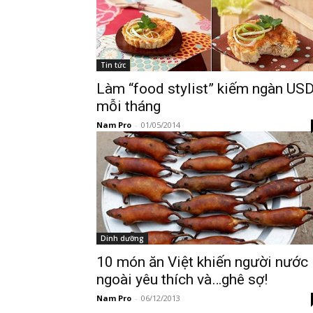
Tin tức
Làm “food stylist” kiếm ngàn US
mỗi tháng
Nam Pro
-
01/05/2014
Dinh dưỡng
10 món ăn Việt khiến người nước
ngoài yêu thích và…ghê sợ!
Nam Pro
-
06/12/2013